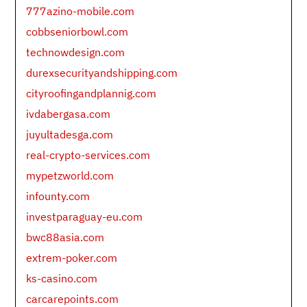
777azino-mobile.com
cobbseniorbowl.com
technowdesign.com
durexsecurityandshipping.com
cityroofingandplannig.com
ivdabergasa.com
juyultadesga.com
real-crypto-services.com
mypetzworld.com
infounty.com
investparaguay-eu.com
bwc88asia.com
extrem-poker.com
ks-casino.com
carcarepoints.com