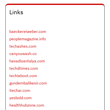
Links
baeckereiweber.com
peoplemagazine.info
techashes.com
canyouwash.co
havadisantalya.com
techdtimes.com
techieboot.com
gundembalikesir.com
itechar.com
yesbold.com
healthhubzone.com