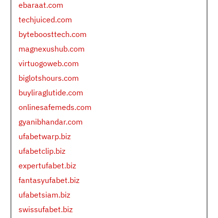
ebaraat.com
techjuiced.com
byteboosttech.com
magnexushub.com
virtuogoweb.com
biglotshours.com
buyliraglutide.com
onlinesafemeds.com
gyanibhandar.com
ufabetwarp.biz
ufabetclip.biz
expertufabet.biz
fantasyufabet.biz
ufabetsiam.biz
swissufabet.biz