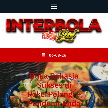
Skip
to
content
(Press
Enter)
06-08-26
Buka Rahasia
Sukses di
PokerPelangi –
Panduan Anda