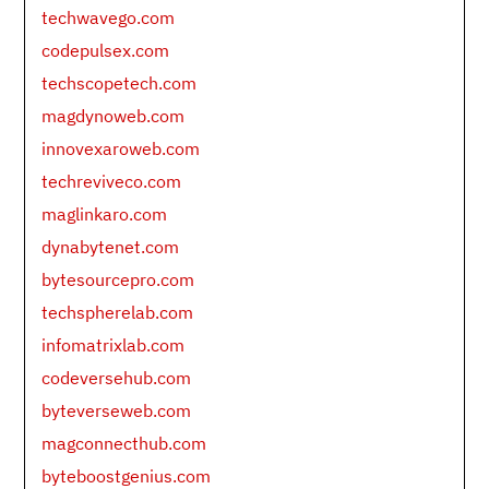
techwavego.com
codepulsex.com
techscopetech.com
magdynoweb.com
innovexaroweb.com
techreviveco.com
maglinkaro.com
dynabytenet.com
bytesourcepro.com
techspherelab.com
infomatrixlab.com
codeversehub.com
byteverseweb.com
magconnecthub.com
byteboostgenius.com