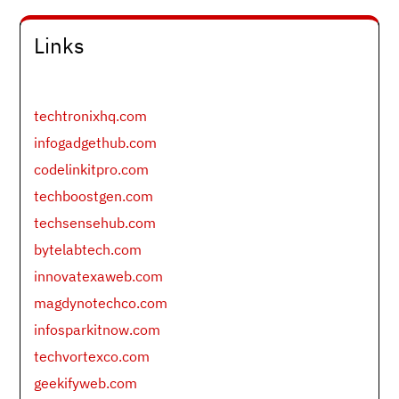
Links
techtronixhq.com
infogadgethub.com
codelinkitpro.com
techboostgen.com
techsensehub.com
bytelabtech.com
innovatexaweb.com
magdynotechco.com
infosparkitnow.com
techvortexco.com
geekifyweb.com