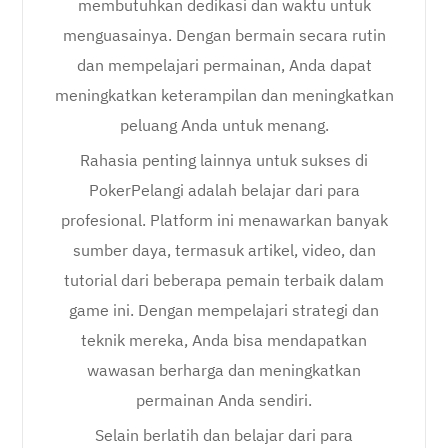
membutuhkan dedikasi dan waktu untuk
menguasainya. Dengan bermain secara rutin
dan mempelajari permainan, Anda dapat
meningkatkan keterampilan dan meningkatkan
peluang Anda untuk menang.
Rahasia penting lainnya untuk sukses di
PokerPelangi adalah belajar dari para
profesional. Platform ini menawarkan banyak
sumber daya, termasuk artikel, video, dan
tutorial dari beberapa pemain terbaik dalam
game ini. Dengan mempelajari strategi dan
teknik mereka, Anda bisa mendapatkan
wawasan berharga dan meningkatkan
permainan Anda sendiri.
Selain berlatih dan belajar dari para