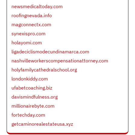
newsmedicaltoday.com
roofingnevada.info
magconnectx.com
synexispro.com
holayomi.com
ligadeciclismodecundinamarca.com
nashvilleworkerscompensationattorney.com
holyfamilycathedralschool.org
londonkiddy.com
ufabetcoaching.biz
davismindfulness.org
millionairebyte.com
fortechday.com
getcaminorealestateusa.xyz