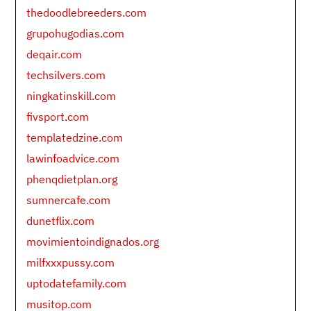
thedoodlebreeders.com
grupohugodias.com
deqair.com
techsilvers.com
ningkatinskill.com
fivsport.com
templatedzine.com
lawinfoadvice.com
phenqdietplan.org
sumnercafe.com
dunetflix.com
movimientoindignados.org
milfxxxpussy.com
uptodatefamily.com
musitop.com