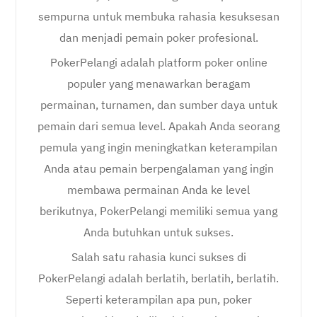
sempurna untuk membuka rahasia kesuksesan
dan menjadi pemain poker profesional.
PokerPelangi adalah platform poker online
populer yang menawarkan beragam
permainan, turnamen, dan sumber daya untuk
pemain dari semua level. Apakah Anda seorang
pemula yang ingin meningkatkan keterampilan
Anda atau pemain berpengalaman yang ingin
membawa permainan Anda ke level
berikutnya, PokerPelangi memiliki semua yang
Anda butuhkan untuk sukses.
Salah satu rahasia kunci sukses di
PokerPelangi adalah berlatih, berlatih, berlatih.
Seperti keterampilan apa pun, poker