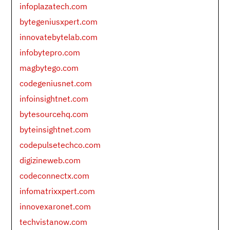
infoplazatech.com
bytegeniusxpert.com
innovatebytelab.com
infobytepro.com
magbytego.com
codegeniusnet.com
infoinsightnet.com
bytesourcehq.com
byteinsightnet.com
codepulsetechco.com
digizineweb.com
codeconnectx.com
infomatrixxpert.com
innovexaronet.com
techvistanow.com