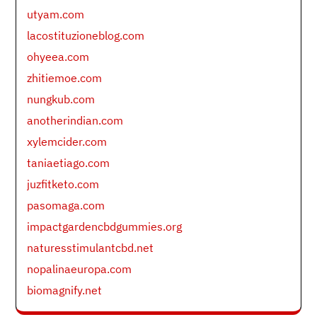
utyam.com
lacostituzioneblog.com
ohyeea.com
zhitiemoe.com
nungkub.com
anotherindian.com
xylemcider.com
taniaetiago.com
juzfitketo.com
pasomaga.com
impactgardencbdgummies.org
naturesstimulantcbd.net
nopalinaeuropa.com
biomagnify.net