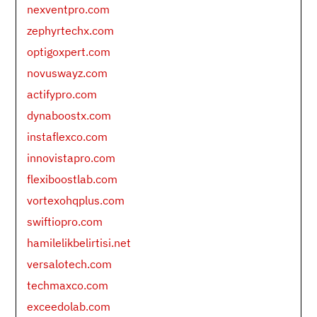
nexventpro.com
zephyrtechx.com
optigoxpert.com
novuswayz.com
actifypro.com
dynaboostx.com
instaflexco.com
innovistapro.com
flexiboostlab.com
vortexohqplus.com
swiftiopro.com
hamilelikbelirtisi.net
versalotech.com
techmaxco.com
exceedolab.com