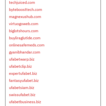
techjuiced.com
byteboosttech.com
magnexushub.com
virtuogoweb.com
biglotshours.com
buyliraglutide.com
onlinesafemeds.com
gyanibhandar.com
ufabetwarp.biz
ufabetclip.biz
expertufabet.biz
fantasyufabet.biz
ufabetsiam.biz
swissufabet.biz
ufabetbusiness.biz