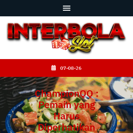
Skip
to
content
(Press
Enter)
07-08-26
ChampionQQ :
Pemain yang
Harus
Diperhatikan