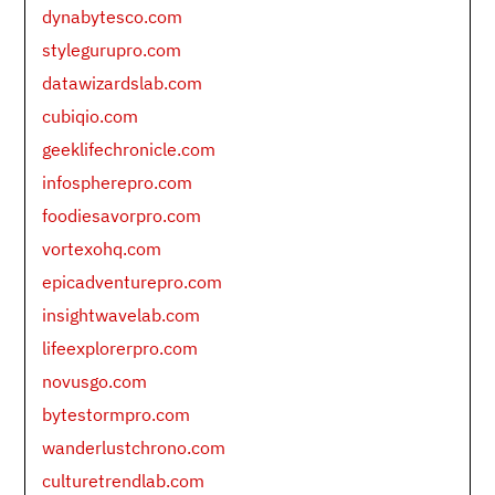
dynabytesco.com
stylegurupro.com
datawizardslab.com
cubiqio.com
geeklifechronicle.com
infospherepro.com
foodiesavorpro.com
vortexohq.com
epicadventurepro.com
insightwavelab.com
lifeexplorerpro.com
novusgo.com
bytestormpro.com
wanderlustchrono.com
culturetrendlab.com