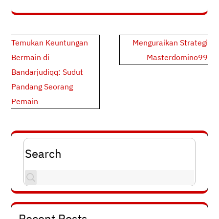
Post
Temukan Keuntungan
Menguraikan Strategi
navigation
Bermain di
Masterdomino99
Bandarjudiqq: Sudut
Pandang Seorang
Pemain
Search
Recent Posts