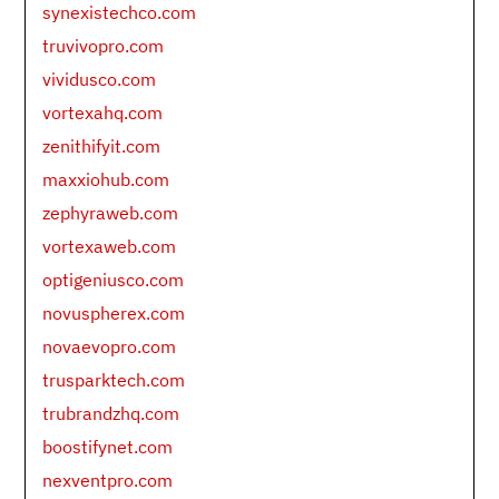
synexistechco.com
truvivopro.com
vividusco.com
vortexahq.com
zenithifyit.com
maxxiohub.com
zephyraweb.com
vortexaweb.com
optigeniusco.com
novuspherex.com
novaevopro.com
trusparktech.com
trubrandzhq.com
boostifynet.com
nexventpro.com