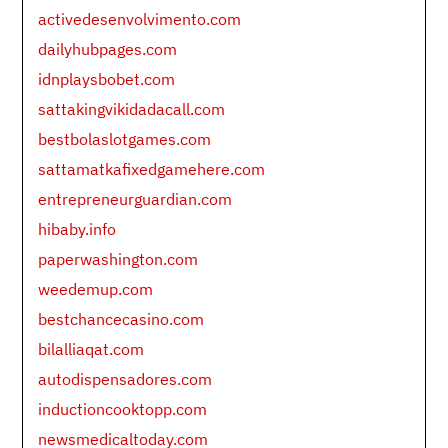
activedesenvolvimento.com
dailyhubpages.com
idnplaysbobet.com
sattakingvikidadacall.com
bestbolaslotgames.com
sattamatkafixedgamehere.com
entrepreneurguardian.com
hibaby.info
paperwashington.com
weedemup.com
bestchancecasino.com
bilalliaqat.com
autodispensadores.com
inductioncooktopp.com
newsmedicaltoday.com