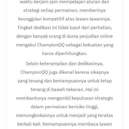
waktu berjam-jam mempelajari aturan dan
strategi setiap permainan, memberinya
keunggulan kompetitif atas lawan-lawannya.
Tingkat dedikasi ini tidak luput dari perhatian,
dengan banyak orang di dunia perjudian online
mengakui ChampionQQ sebagai kekuatan yang
harus diperhitungkan.
Selain keterampilan dan dedikasinya,
ChampionQQ juga dikenal karena sikapnya
yang tenang dan kemampuannya untuk tetap
tenang di bawah tekanan. Hal ini
membantunya mengambil keputusan strategis
dalam permainan berisiko tinggi,
memungkinkannya untuk menjadi yang teratas
berkali-kali. Kemampuannya membaca lawan