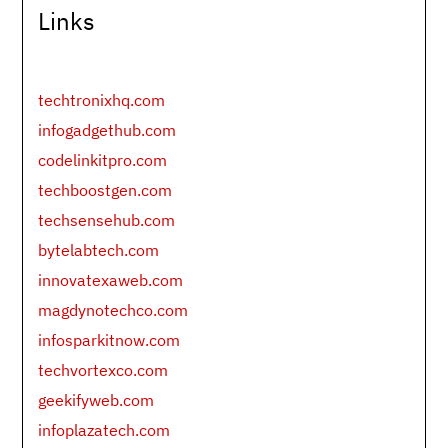
Links
techtronixhq.com
infogadgethub.com
codelinkitpro.com
techboostgen.com
techsensehub.com
bytelabtech.com
innovatexaweb.com
magdynotechco.com
infosparkitnow.com
techvortexco.com
geekifyweb.com
infoplazatech.com