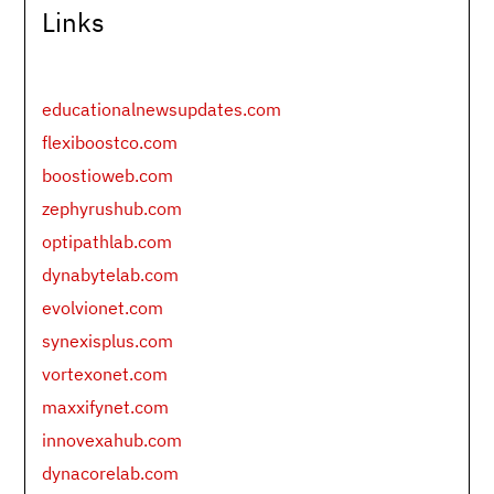
Links
educationalnewsupdates.com
flexiboostco.com
boostioweb.com
zephyrushub.com
optipathlab.com
dynabytelab.com
evolvionet.com
synexisplus.com
vortexonet.com
maxxifynet.com
innovexahub.com
dynacorelab.com