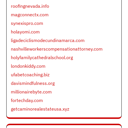
roofingnevada.info
magconnectx.com
synexispro.com
holayomi.com
ligadeciclismodecundinamarca.com
nashvilleworkerscompensationattorney.com
holyfamilycathedralschool.org
londonkiddy.com
ufabetcoaching.biz
davismindfulness.org
millionairebyte.com
fortechday.com
getcaminorealestateusa.xyz