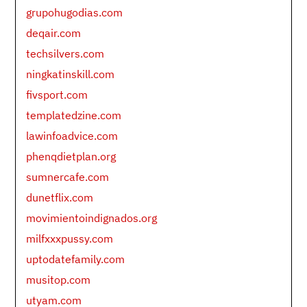
grupohugodias.com
deqair.com
techsilvers.com
ningkatinskill.com
fivsport.com
templatedzine.com
lawinfoadvice.com
phenqdietplan.org
sumnercafe.com
dunetflix.com
movimientoindignados.org
milfxxxpussy.com
uptodatefamily.com
musitop.com
utyam.com