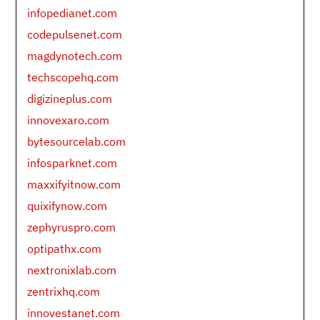
infopedianet.com
codepulsenet.com
magdynotech.com
techscopehq.com
digizineplus.com
innovexaro.com
bytesourcelab.com
infosparknet.com
maxxifyitnow.com
quixifynow.com
zephyruspro.com
optipathx.com
nextronixlab.com
zentrixhq.com
innovestanet.com