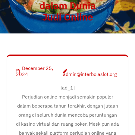
dalam Dunia
Judi Online
December 25,
2024
admin@interbolaslot.org
[ad_1]
Perjudian online menjadi semakin populer
dalam beberapa tahun terakhir, dengan jutaan
orang di seluruh dunia mencoba peruntungan
di kasino virtual dan ruang poker. Meskipun ada
banyak sekali platform perjudian online yang