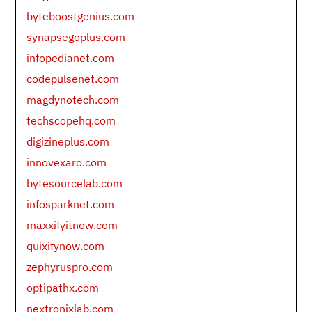
byteboostgenius.com
synapsegoplus.com
infopedianet.com
codepulsenet.com
magdynotech.com
techscopehq.com
digizineplus.com
innovexaro.com
bytesourcelab.com
infosparknet.com
maxxifyitnow.com
quixifynow.com
zephyruspro.com
optipathx.com
nextronixlab.com