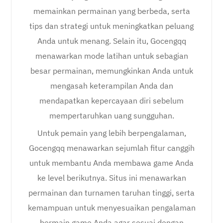
memainkan permainan yang berbeda, serta
tips dan strategi untuk meningkatkan peluang
Anda untuk menang. Selain itu, Gocengqq
menawarkan mode latihan untuk sebagian
besar permainan, memungkinkan Anda untuk
mengasah keterampilan Anda dan
mendapatkan kepercayaan diri sebelum
mempertaruhkan uang sungguhan.
Untuk pemain yang lebih berpengalaman,
Gocengqq menawarkan sejumlah fitur canggih
untuk membantu Anda membawa game Anda
ke level berikutnya. Situs ini menawarkan
permainan dan turnamen taruhan tinggi, serta
kemampuan untuk menyesuaikan pengalaman
bermain game Anda agar sesuai dengan