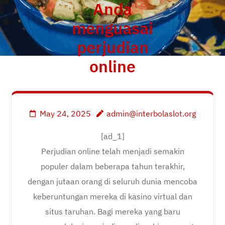
Anda
menguasai
perjudian
online
May 24, 2025
admin@interbolaslot.org
[ad_1]
Perjudian online telah menjadi semakin
populer dalam beberapa tahun terakhir,
dengan jutaan orang di seluruh dunia mencoba
keberuntungan mereka di kasino virtual dan
situs taruhan. Bagi mereka yang baru