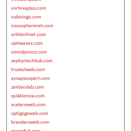
vortexaplus.com
cubixiogo.com
novuspherenet.com
orbitechnet.com
optiwavex.com
omnidynoco.com
zephyrtechhub.com
truzestweb.com
synapsexpert.com
zentarolab.com
quikbiznow.com
xceleroweb.com
optigogoweb.com
brandaroweb.com
zoomifyit.com