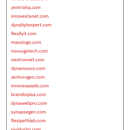
zentrixhq.com
innovestanet.com
dynabytexpert.com
flexifyit.com
maxxiogo.com
novusgotech.com
nextronnet.com
dynamoxco.com
zenturogen.com
innovexaweb.com
brandioplus.com
dynawebpro.com
synapsegen.com
flexipathlab.com
vividushq.com