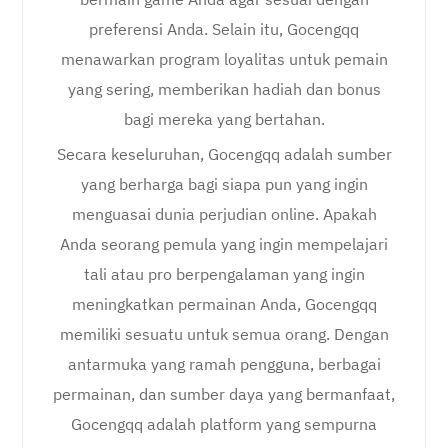
preferensi Anda. Selain itu, Gocengqq
menawarkan program loyalitas untuk pemain
yang sering, memberikan hadiah dan bonus
bagi mereka yang bertahan.
Secara keseluruhan, Gocengqq adalah sumber
yang berharga bagi siapa pun yang ingin
menguasai dunia perjudian online. Apakah
Anda seorang pemula yang ingin mempelajari
tali atau pro berpengalaman yang ingin
meningkatkan permainan Anda, Gocengqq
memiliki sesuatu untuk semua orang. Dengan
antarmuka yang ramah pengguna, berbagai
permainan, dan sumber daya yang bermanfaat,
Gocengqq adalah platform yang sempurna