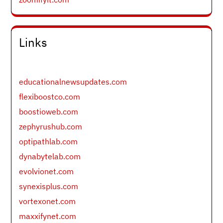
Links
educationalnewsupdates.com
flexiboostco.com
boostioweb.com
zephyrushub.com
optipathlab.com
dynabytelab.com
evolvionet.com
synexisplus.com
vortexonet.com
maxxifynet.com