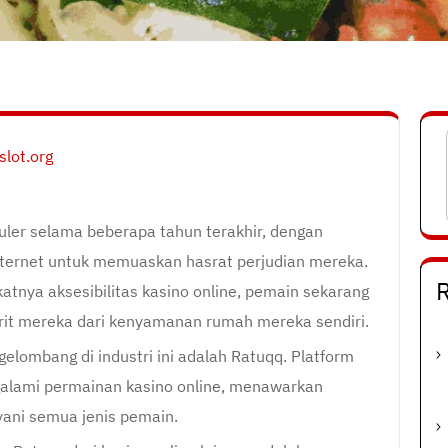
lot.org
uler selama beberapa tahun terakhir, dengan
nternet untuk memuaskan hasrat perjudian mereka.
R
tnya aksesibilitas kasino online, pemain sekarang
rit mereka dari kenyamanan rumah mereka sendiri.
elombang di industri ini adalah Ratuqq. Platform
galami permainan kasino online, menawarkan
yani semua jenis pemain.