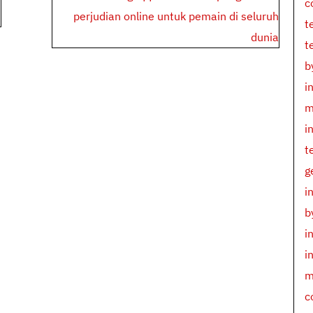
c
perjudian online untuk pemain di seluruh
t
dunia
t
b
i
m
i
t
g
i
b
i
i
m
c