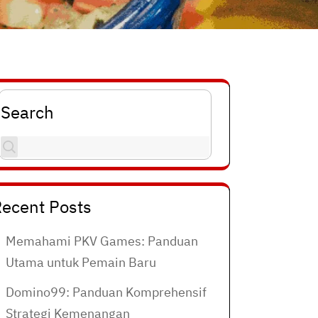
Search
ecent Posts
Memahami PKV Games: Panduan
Utama untuk Pemain Baru
Domino99: Panduan Komprehensif
Strategi Kemenangan