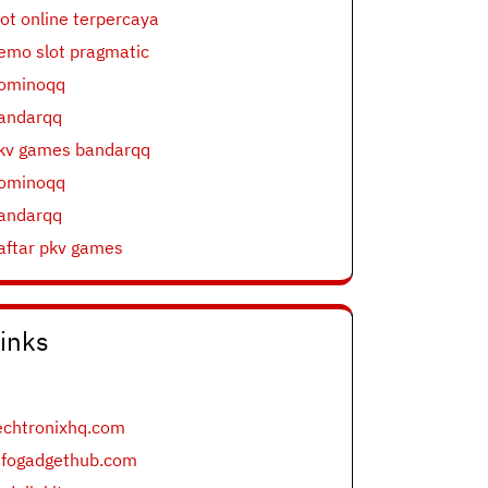
lot online terpercaya
emo slot pragmatic
ominoqq
andarqq
kv games bandarqq
ominoqq
andarqq
aftar pkv games
inks
echtronixhq.com
nfogadgethub.com