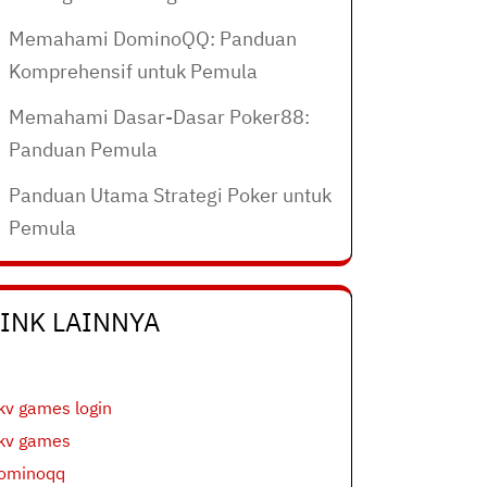
Memahami DominoQQ: Panduan
Komprehensif untuk Pemula
Memahami Dasar-Dasar Poker88:
Panduan Pemula
Panduan Utama Strategi Poker untuk
Pemula
LINK LAINNYA
kv games login
kv games
ominoqq