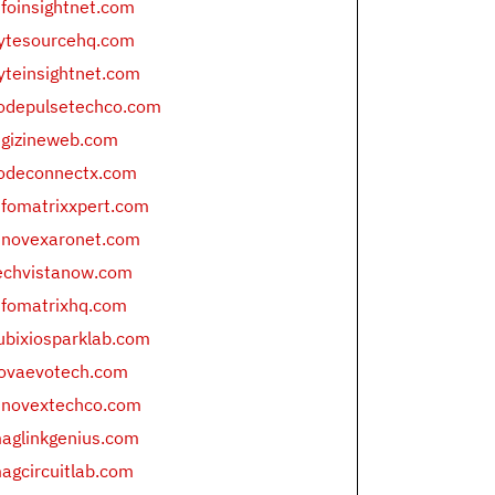
nfoinsightnet.com
ytesourcehq.com
yteinsightnet.com
odepulsetechco.com
igizineweb.com
odeconnectx.com
nfomatrixxpert.com
nnovexaronet.com
echvistanow.com
nfomatrixhq.com
ubixiosparklab.com
ovaevotech.com
nnovextechco.com
aglinkgenius.com
agcircuitlab.com