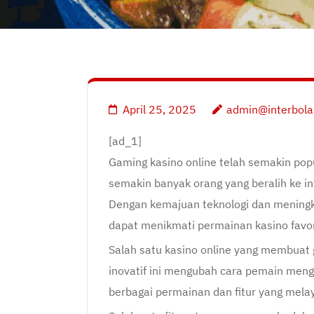
April 25, 2025
admin@interbolas
[ad_1]
Gaming kasino online telah semakin pop
semakin banyak orang yang beralih ke i
Dengan kemajuan teknologi dan meningka
dapat menikmati permainan kasino favo
Salah satu kasino online yang membuat g
inovatif ini mengubah cara pemain men
berbagai permainan dan fitur yang mela