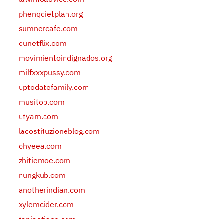
phenqdietplan.org
sumnercafe.com
dunetflix.com
movimientoindignados.org
milfxxxpussy.com
uptodatefamily.com
musitop.com
utyam.com
lacostituzioneblog.com
ohyeea.com
zhitiemoe.com
nungkub.com
anotherindian.com
xylemcider.com