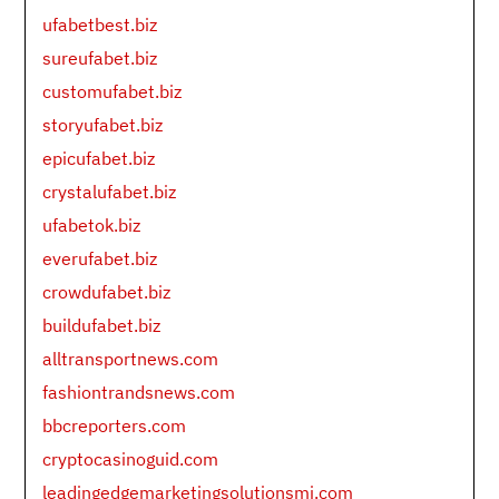
ufabetbest.biz
sureufabet.biz
customufabet.biz
storyufabet.biz
epicufabet.biz
crystalufabet.biz
ufabetok.biz
everufabet.biz
crowdufabet.biz
buildufabet.biz
alltransportnews.com
fashiontrandsnews.com
bbcreporters.com
cryptocasinoguid.com
leadingedgemarketingsolutionsmi.com