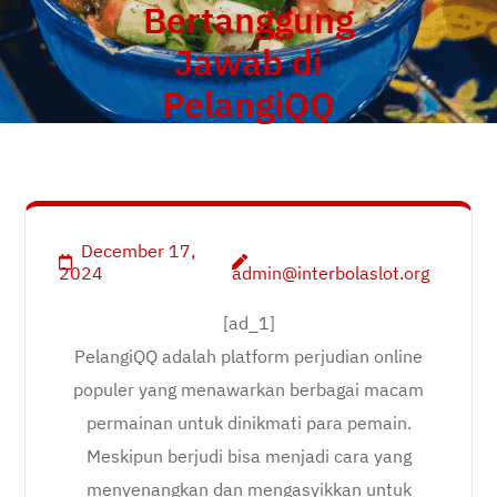
Bertanggung
Jawab di
PelangiQQ
December 17,
2024
admin@interbolaslot.org
[ad_1]
PelangiQQ adalah platform perjudian online
populer yang menawarkan berbagai macam
permainan untuk dinikmati para pemain.
Meskipun berjudi bisa menjadi cara yang
menyenangkan dan mengasyikkan untuk