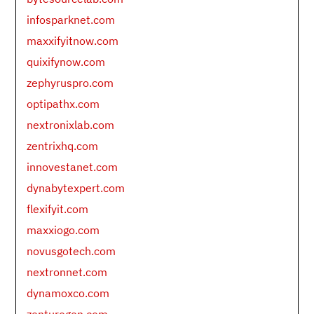
infosparknet.com
maxxifyitnow.com
quixifynow.com
zephyruspro.com
optipathx.com
nextronixlab.com
zentrixhq.com
innovestanet.com
dynabytexpert.com
flexifyit.com
maxxiogo.com
novusgotech.com
nextronnet.com
dynamoxco.com