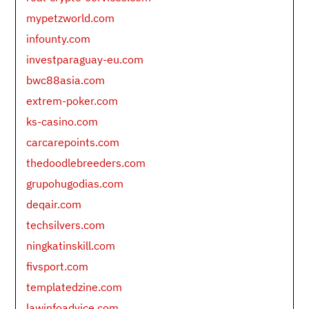
mypetzworld.com
infounty.com
investparaguay-eu.com
bwc88asia.com
extrem-poker.com
ks-casino.com
carcarepoints.com
thedoodlebreeders.com
grupohugodias.com
deqair.com
techsilvers.com
ningkatinskill.com
fivsport.com
templatedzine.com
lawinfoadvice.com