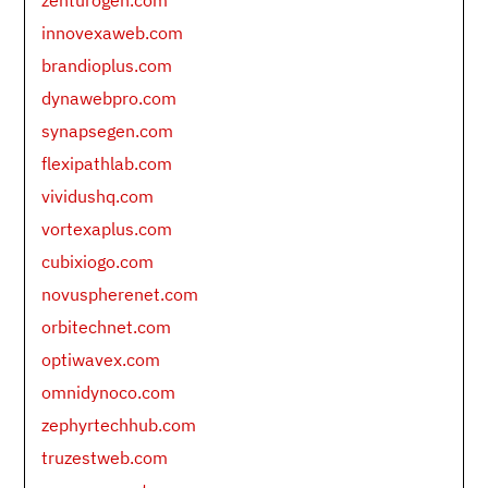
zenturogen.com
innovexaweb.com
brandioplus.com
dynawebpro.com
synapsegen.com
flexipathlab.com
vividushq.com
vortexaplus.com
cubixiogo.com
novuspherenet.com
orbitechnet.com
optiwavex.com
omnidynoco.com
zephyrtechhub.com
truzestweb.com