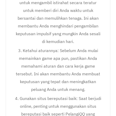
untuk mengambil istirahat secara teratur
untuk memberi diri Anda waktu untuk
bersantai dan memulihkan tenaga. Ini akan
membantu Anda menghindari pengambilan
keputusan impulsif yang mungkin Anda sesali
di kemudian hari.
3. Ketahui aturannya: Sebelum Anda mulai
memainkan game apa pun, pastikan Anda
memahami aturan dan cara kerja game
tersebut. Ini akan membantu Anda membuat
keputusan yang tepat dan meningkatkan
peluang Anda untuk menang.
4. Gunakan situs bereputasi baik: Saat berjudi
online, penting untuk menggunakan situs
bereputasi baik seperti PelangiQQ yang