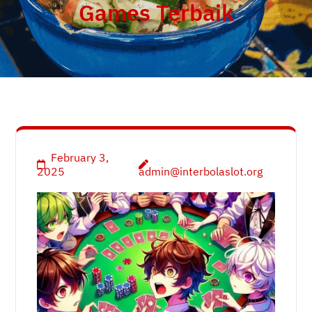
Games Terbaik
February 3,
2025
admin@interbolaslot.org