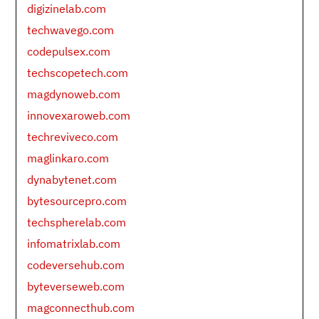
digizinelab.com
techwavego.com
codepulsex.com
techscopetech.com
magdynoweb.com
innovexaroweb.com
techreviveco.com
maglinkaro.com
dynabytenet.com
bytesourcepro.com
techspherelab.com
infomatrixlab.com
codeversehub.com
byteverseweb.com
magconnecthub.com