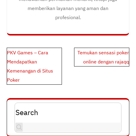
memberikan layanan yang aman dan
profesional.
Post
PKV Games – Cara
Temukan sensasi poker
navigation
Mendapatkan
online dengan rajaqq
Kemenangan di Situs
Poker
Search