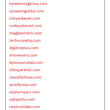
byteboostgenius.com
synapsegoplus.com
infopedianet.com
codepulsenet.com
magdynotech.com
techscopehq.com
digizineplus.com
innovexaro.com
bytesourcelab.com
infosparknet.com
maxxifyitnow.com
quixifynow.com
zephyruspro.com
optipathx.com
nextronixlab.com