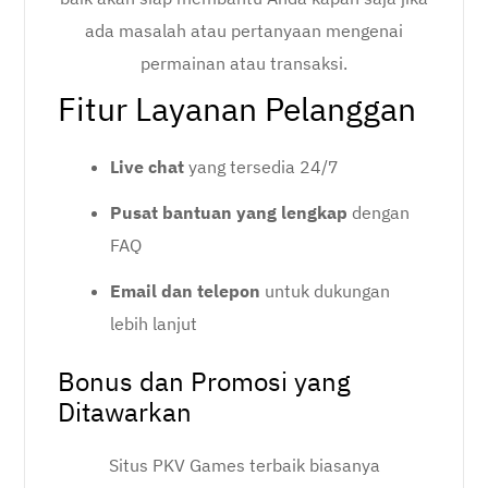
ada masalah atau pertanyaan mengenai
permainan atau transaksi.
Fitur Layanan Pelanggan
Live chat
yang tersedia 24/7
Pusat bantuan yang lengkap
dengan
FAQ
Email dan telepon
untuk dukungan
lebih lanjut
Bonus dan Promosi yang
Ditawarkan
Situs PKV Games terbaik biasanya