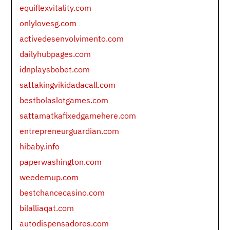
equiflexvitality.com
onlylovesg.com
activedesenvolvimento.com
dailyhubpages.com
idnplaysbobet.com
sattakingvikidadacall.com
bestbolaslotgames.com
sattamatkafixedgamehere.com
entrepreneurguardian.com
hibaby.info
paperwashington.com
weedemup.com
bestchancecasino.com
bilalliaqat.com
autodispensadores.com