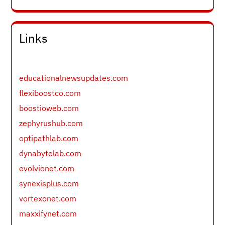
Links
educationalnewsupdates.com
flexiboostco.com
boostioweb.com
zephyrushub.com
optipathlab.com
dynabytelab.com
evolvionet.com
synexisplus.com
vortexonet.com
maxxifynet.com