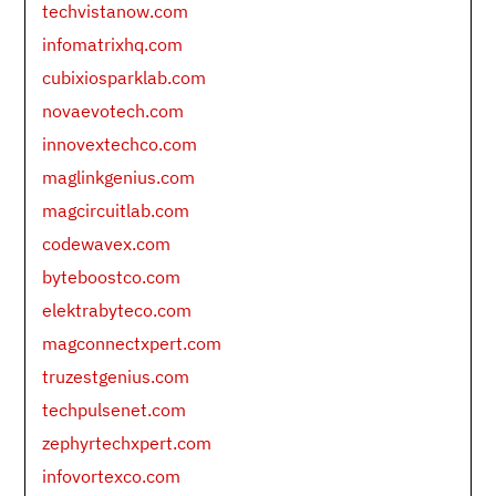
techvistanow.com
infomatrixhq.com
cubixiosparklab.com
novaevotech.com
innovextechco.com
maglinkgenius.com
magcircuitlab.com
codewavex.com
byteboostco.com
elektrabyteco.com
magconnectxpert.com
truzestgenius.com
techpulsenet.com
zephyrtechxpert.com
infovortexco.com