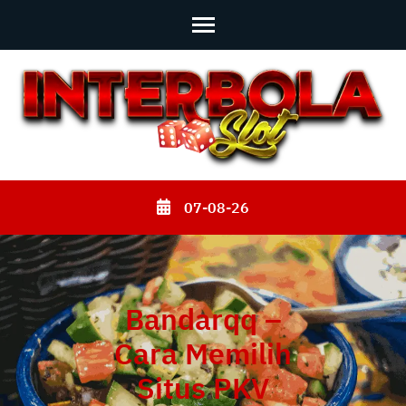
Skip
to
content
(Press
Enter)
07-08-26
Bandarqq –
Cara Memilih
Situs PKV