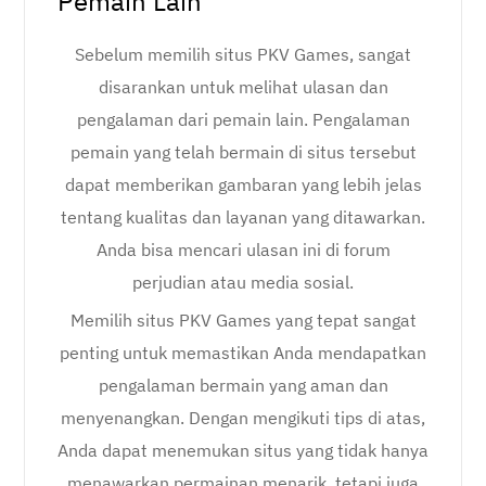
Pemain Lain
Sebelum memilih situs PKV Games, sangat
disarankan untuk melihat ulasan dan
pengalaman dari pemain lain. Pengalaman
pemain yang telah bermain di situs tersebut
dapat memberikan gambaran yang lebih jelas
tentang kualitas dan layanan yang ditawarkan.
Anda bisa mencari ulasan ini di forum
perjudian atau media sosial.
Memilih situs PKV Games yang tepat sangat
penting untuk memastikan Anda mendapatkan
pengalaman bermain yang aman dan
menyenangkan. Dengan mengikuti tips di atas,
Anda dapat menemukan situs yang tidak hanya
menawarkan permainan menarik, tetapi juga