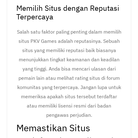
Memilih Situs dengan Reputasi
Terpercaya
Salah satu faktor paling penting dalam memilih
situs PKV Games adalah reputasinya. Sebuah
situs yang memiliki reputasi baik biasanya
menunjukkan tingkat keamanan dan keadilan
yang tinggi. Anda bisa mencari ulasan dari
pemain lain atau melihat rating situs di forum
komunitas yang terpercaya. Jangan lupa untuk
memeriksa apakah situs tersebut terdaftar
atau memiliki lisensi resmi dari badan
pengawas perjudian.
Memastikan Situs