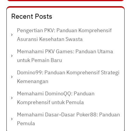
Recent Posts
Pengertian PKV: Panduan Komprehensif
Asuransi Kesehatan Swasta
Memahami PKV Games: Panduan Utama
untuk Pemain Baru
Domino99: Panduan Komprehensif Strategi
Kemenangan
Memahami DominoQQ: Panduan
Komprehensif untuk Pemula
Memahami Dasar-Dasar Poker88: Panduan
Pemula