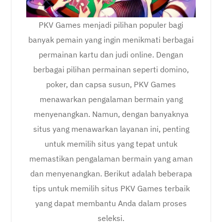
PKV Games menjadi pilihan populer bagi
banyak pemain yang ingin menikmati berbagai
permainan kartu dan judi online. Dengan
berbagai pilihan permainan seperti domino,
poker, dan capsa susun, PKV Games
menawarkan pengalaman bermain yang
menyenangkan. Namun, dengan banyaknya
situs yang menawarkan layanan ini, penting
untuk memilih situs yang tepat untuk
memastikan pengalaman bermain yang aman
dan menyenangkan. Berikut adalah beberapa
tips untuk memilih situs PKV Games terbaik
yang dapat membantu Anda dalam proses
seleksi.