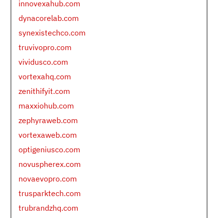
innovexahub.com
dynacorelab.com
synexistechco.com
truvivopro.com
vividusco.com
vortexahq.com
zenithifyit.com
maxxiohub.com
zephyraweb.com
vortexaweb.com
optigeniusco.com
novuspherex.com
novaevopro.com
trusparktech.com
trubrandzhq.com