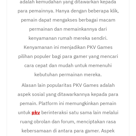
adalah kemudahan yang ditawarkan kepada
para pemainnya. Hanya dengan beberapa klik,
pemain dapat mengakses berbagai macam
permainan dan memainkannya dari
kenyamanan rumah mereka sendiri.
Kenyamanan ini menjadikan PKV Games
pilihan populer bagi para gamer yang mencari
cara cepat dan mudah untuk memenuhi
kebutuhan permainan mereka.
Alasan lain popularitas PKV Games adalah
aspek sosial yang ditawarkannya kepada para
pemain. Platform ini memungkinkan pemain
untuk
pkv
berinteraksi satu sama lain melalui
ruang obrolan dan forum, menciptakan rasa
kebersamaan di antara para gamer. Aspek