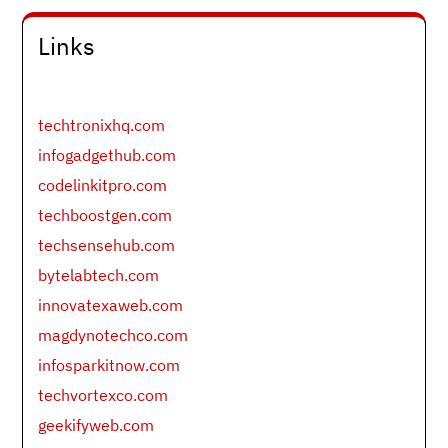
Links
techtronixhq.com
infogadgethub.com
codelinkitpro.com
techboostgen.com
techsensehub.com
bytelabtech.com
innovatexaweb.com
magdynotechco.com
infosparkitnow.com
techvortexco.com
geekifyweb.com