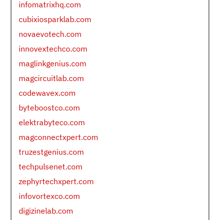
infomatrixhq.com
cubixiosparklab.com
novaevotech.com
innovextechco.com
maglinkgenius.com
magcircuitlab.com
codewavex.com
byteboostco.com
elektrabyteco.com
magconnectxpert.com
truzestgenius.com
techpulsenet.com
zephyrtechxpert.com
infovortexco.com
digizinelab.com