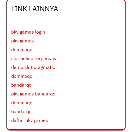
LINK LAINNYA
pkv games login
pkv games
dominoqq
slot online terpercaya
demo slot pragmatic
dominoqq
bandarqq
pkv games bandarqq
dominoqq
bandarqq
daftar pkv games