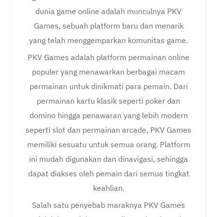
dunia game online adalah munculnya PKV
Games, sebuah platform baru dan menarik
yang telah menggemparkan komunitas game.
PKV Games adalah platform permainan online
populer yang menawarkan berbagai macam
permainan untuk dinikmati para pemain. Dari
permainan kartu klasik seperti poker dan
domino hingga penawaran yang lebih modern
seperti slot dan permainan arcade, PKV Games
memiliki sesuatu untuk semua orang. Platform
ini mudah digunakan dan dinavigasi, sehingga
dapat diakses oleh pemain dari semua tingkat
keahlian.
Salah satu penyebab maraknya PKV Games