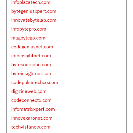
infoplazatech.com
bytegeniusxpert.com
innovatebytelab.com
infobytepro.com
magbytego.com
codegeniusnet.com
infoinsightnet.com
bytesourcehq.com
byteinsightnet.com
codepulsetechco.com
digizineweb.com
codeconnectx.com
infomatrixxpert.com
innovexaronet.com
techvistanow.com