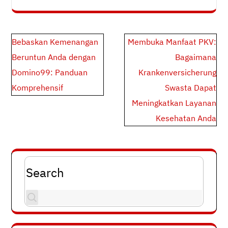
Post
Bebaskan Kemenangan
Membuka Manfaat PKV:
navigation
Beruntun Anda dengan
Bagaimana
Domino99: Panduan
Krankenversicherung
Komprehensif
Swasta Dapat
Meningkatkan Layanan
Kesehatan Anda
Search