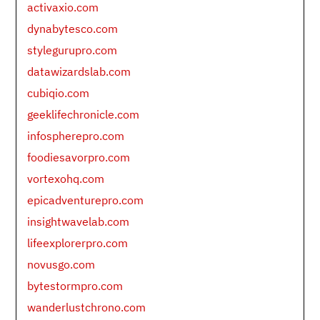
activaxio.com
dynabytesco.com
stylegurupro.com
datawizardslab.com
cubiqio.com
geeklifechronicle.com
infospherepro.com
foodiesavorpro.com
vortexohq.com
epicadventurepro.com
insightwavelab.com
lifeexplorerpro.com
novusgo.com
bytestormpro.com
wanderlustchrono.com