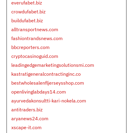
everufabet.biz
crowdufabet.biz
buildufabet.biz
alltransportnews.com
fashiontrandsnews.com
bbcreporters.com
cryptocasinoguid.com
leadingedgemarketingsolutionsmi.com
kastratigeneralcontractinginc.co
bestwholesalenfljerseysshop.com
openlivinglabdays14.com
ayurvedakonsultti-kari-nokela.com
antitraders.biz
aryanews24.com
xscape-it.com