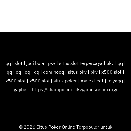
qq
|
slot
|
judi bola
|
pkv
|
situs slot terpercaya
|
pkv
|
qq
|
qq
|
qq
|
qq
|
qq
|
dominoqq
|
situs pkv
|
pkv
|
x500 slot
|
x500 slot
|
x500 slot
|
situs poker
|
majestibet
|
miyaqq
|
gajibet
|
https://championqq.pkvgamesresmi.org/
© 2026
Situs Poker Online Terpopuler untuk