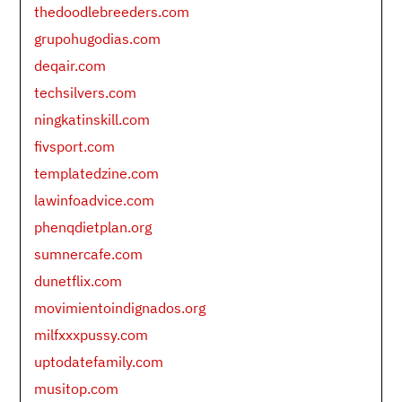
thedoodlebreeders.com
grupohugodias.com
deqair.com
techsilvers.com
ningkatinskill.com
fivsport.com
templatedzine.com
lawinfoadvice.com
phenqdietplan.org
sumnercafe.com
dunetflix.com
movimientoindignados.org
milfxxxpussy.com
uptodatefamily.com
musitop.com