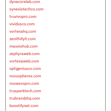
dynacorelab.com
synexistechco.com
truvivopro.com
vividusco.com
vortexahq.com
zenithifyit.com
maxxiohub.com
zephyraweb.com
vortexaweb.com
optigeniusco.com
novuspherex.com
novaevopro.com
trusparktech.com
trubrandzhq.com
boostifynet.com