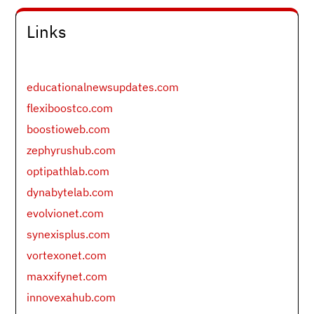
Links
educationalnewsupdates.com
flexiboostco.com
boostioweb.com
zephyrushub.com
optipathlab.com
dynabytelab.com
evolvionet.com
synexisplus.com
vortexonet.com
maxxifynet.com
innovexahub.com