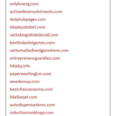
onlylovesg.com
activedesenvolvimento.com
dailyhubpages.com
idnplaysbobet.com
sattakingvikidadacall.com
bestbolaslotgames.com
sattamatkafixedgamehere.com
entrepreneurguardian.com
hibaby.info
paperwashington.com
weedemup.com
bestchancecasino.com
bilalliaqat.com
autodispensadores.com
inductioncooktopp.com