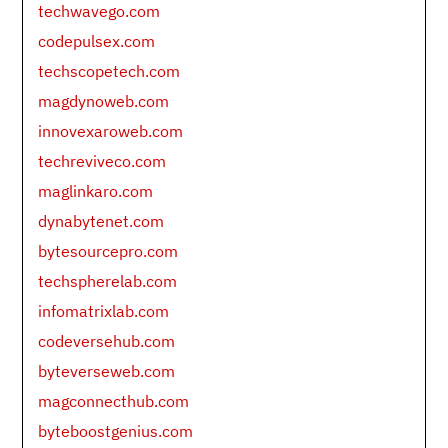
techwavego.com
codepulsex.com
techscopetech.com
magdynoweb.com
innovexaroweb.com
techreviveco.com
maglinkaro.com
dynabytenet.com
bytesourcepro.com
techspherelab.com
infomatrixlab.com
codeversehub.com
byteverseweb.com
magconnecthub.com
byteboostgenius.com