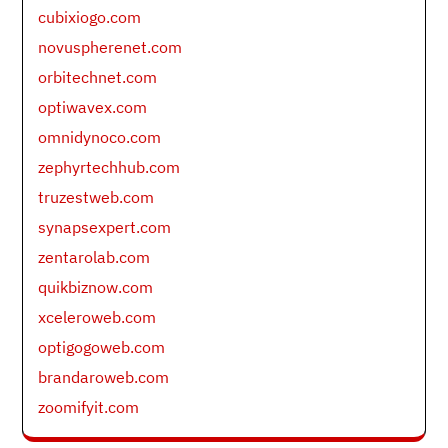
cubixiogo.com
novuspherenet.com
orbitechnet.com
optiwavex.com
omnidynoco.com
zephyrtechhub.com
truzestweb.com
synapsexpert.com
zentarolab.com
quikbiznow.com
xceleroweb.com
optigogoweb.com
brandaroweb.com
zoomifyit.com