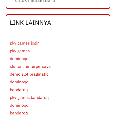
untuk Pemain Baru
LINK LAINNYA
pkv games login
pkv games
dominoqq
slot online terpercaya
demo slot pragmatic
dominoqq
bandarqq
pkv games bandarqq
dominoqq
bandarqq