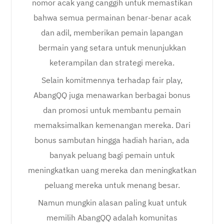
nomor acak yang canggih untuk memastikan
bahwa semua permainan benar-benar acak
dan adil, memberikan pemain lapangan
bermain yang setara untuk menunjukkan
keterampilan dan strategi mereka.
Selain komitmennya terhadap fair play,
AbangQQ juga menawarkan berbagai bonus
dan promosi untuk membantu pemain
memaksimalkan kemenangan mereka. Dari
bonus sambutan hingga hadiah harian, ada
banyak peluang bagi pemain untuk
meningkatkan uang mereka dan meningkatkan
peluang mereka untuk menang besar.
Namun mungkin alasan paling kuat untuk
memilih AbangQQ adalah komunitas