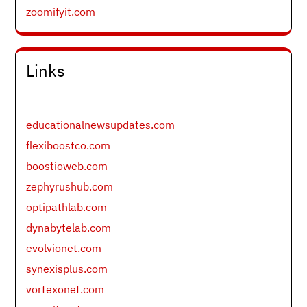
zoomifyit.com
Links
educationalnewsupdates.com
flexiboostco.com
boostioweb.com
zephyrushub.com
optipathlab.com
dynabytelab.com
evolvionet.com
synexisplus.com
vortexonet.com