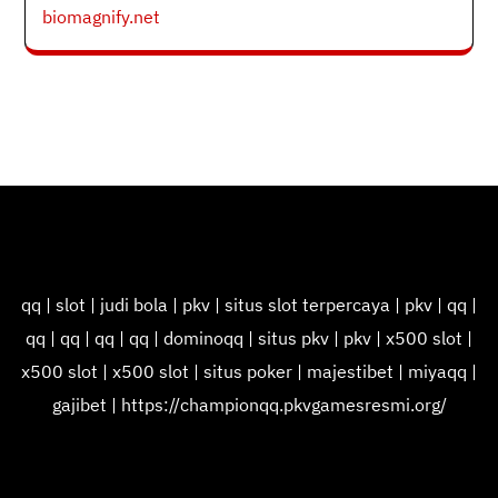
biomagnify.net
qq
|
slot
|
judi bola
|
pkv
|
situs slot terpercaya
|
pkv
|
qq
|
qq
|
qq
|
qq
|
qq
|
dominoqq
|
situs pkv
|
pkv
|
x500 slot
|
x500 slot
|
x500 slot
|
situs poker
|
majestibet
|
miyaqq
|
gajibet
|
https://championqq.pkvgamesresmi.org/