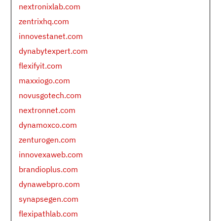
nextronixlab.com
zentrixhq.com
innovestanet.com
dynabytexpert.com
flexifyit.com
maxxiogo.com
novusgotech.com
nextronnet.com
dynamoxco.com
zenturogen.com
innovexaweb.com
brandioplus.com
dynawebpro.com
synapsegen.com
flexipathlab.com