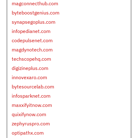
magconnecthub.com
byteboostgenius.com
synapsegoplus.com
infopedianet.com
codepulsenet.com
magdynotech.com
techscopehq.com
digizineplus.com
innovexaro.com
bytesourcelab.com
infosparknet.com
maxxifyitnow.com
quixifynow.com
zephyruspro.com
optipathx.com