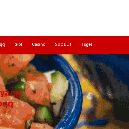
qq
Slot
Casino
SBOBET
Togel
 yang
oqq