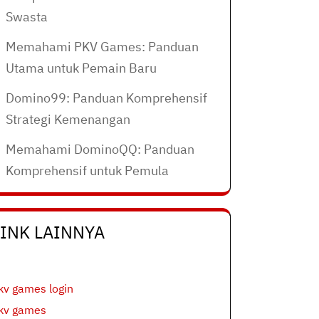
Swasta
Memahami PKV Games: Panduan
Utama untuk Pemain Baru
Domino99: Panduan Komprehensif
Strategi Kemenangan
Memahami DominoQQ: Panduan
Komprehensif untuk Pemula
LINK LAINNYA
kv games login
kv games