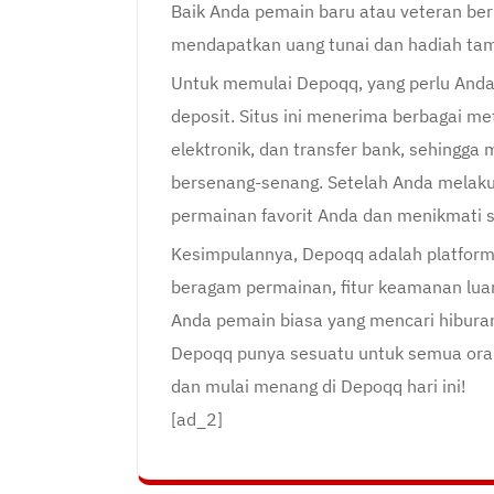
Baik Anda pemain baru atau veteran be
mendapatkan uang tunai dan hadiah ta
Untuk memulai Depoqq, yang perlu And
deposit. Situs ini menerima berbagai m
elektronik, dan transfer bank, sehingga
bersenang-senang. Setelah Anda melak
permainan favorit Anda dan menikmati 
Kesimpulannya, Depoqq adalah platform
beragam permainan, fitur keamanan luar
Anda pemain biasa yang mencari hiburan
Depoqq punya sesuatu untuk semua orang
dan mulai menang di Depoqq hari ini!
[ad_2]