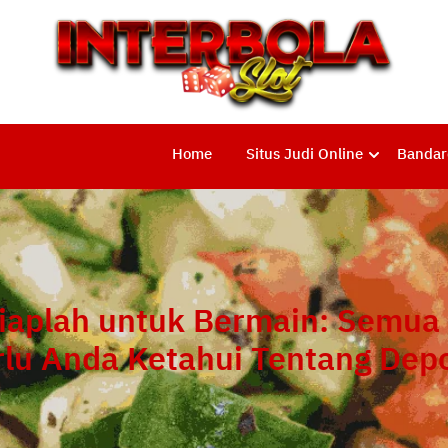
Home
Situs Judi Online
Bandar
iaplah untuk Bermain: Semua
rlu Anda Ketahui Tentang Dep