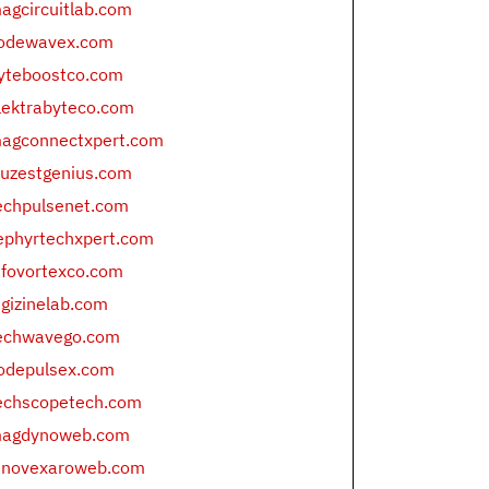
agcircuitlab.com
odewavex.com
yteboostco.com
lektrabyteco.com
agconnectxpert.com
ruzestgenius.com
echpulsenet.com
ephyrtechxpert.com
nfovortexco.com
igizinelab.com
echwavego.com
odepulsex.com
echscopetech.com
agdynoweb.com
nnovexaroweb.com