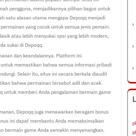
mah pengguna, menjadikannya pilihan bagus untuk
ah satu alasan utama mengapa Depoqq menjadi
n permainan yang cocok untuk semua jenis pemain.
asik atau lebih menyukai opsi yang lebih modern,
a sukai di Depoqq.
anan dan keandalannya. Platform ini
h untuk memastikan bahwa semua informasi pribadi
ungi. Selain itu, situs ini secara berkala diaudit
ikan bahwa permainan tersebut adil dan acak.
qq untuk memberi Anda pengalaman bermain game
eamanan, Depoqq juga menawarkan beragam bonus
Bonus ini dapat membantu Anda memaksimalkan
p
an bermain game Anda semakin menyenangkan.
p