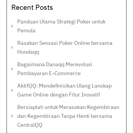
Recent Posts
Panduan Utama Strategi Poker untuk
Pemula
Rasakan Sensasi Poker Online bersama
Hondaqq
Bagaimana Danaqq Merevolusi
Pembayaran E-Commerce
AktifQQ: Mendefinisikan Ulang Lanskap
Game Online dengan Fitur Inovatif
Bersiaplah untuk Merasakan Kegembiraan
dan Kegembiraan Tanpa Henti bersama
CentralQQ