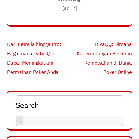
[ad_2]
Post
Dari Pemula hingga Pro:
DivaQQ: Dimana
navigation
Bagaimana DatukQQ
Keberuntungan Bertemu
Dapat Meningkatkan
Kemewahan di Dunia
Permainan Poker Anda
Poker Online
Search