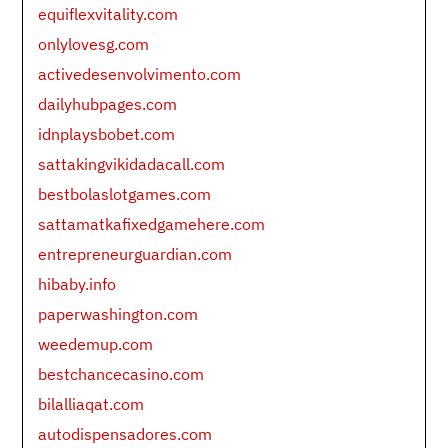
equiflexvitality.com
onlylovesg.com
activedesenvolvimento.com
dailyhubpages.com
idnplaysbobet.com
sattakingvikidadacall.com
bestbolaslotgames.com
sattamatkafixedgamehere.com
entrepreneurguardian.com
hibaby.info
paperwashington.com
weedemup.com
bestchancecasino.com
bilalliaqat.com
autodispensadores.com