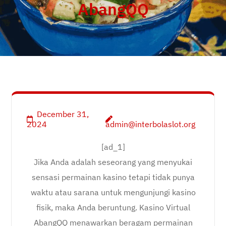
AbangQQ
December 31,
2024
admin@interbolaslot.org
[ad_1]
Jika Anda adalah seseorang yang menyukai
sensasi permainan kasino tetapi tidak punya
waktu atau sarana untuk mengunjungi kasino
fisik, maka Anda beruntung. Kasino Virtual
AbangQQ menawarkan beragam permainan