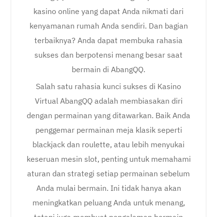
kasino online yang dapat Anda nikmati dari
kenyamanan rumah Anda sendiri. Dan bagian
terbaiknya? Anda dapat membuka rahasia
sukses dan berpotensi menang besar saat
bermain di AbangQQ.
Salah satu rahasia kunci sukses di Kasino
Virtual AbangQQ adalah membiasakan diri
dengan permainan yang ditawarkan. Baik Anda
penggemar permainan meja klasik seperti
blackjack dan roulette, atau lebih menyukai
keseruan mesin slot, penting untuk memahami
aturan dan strategi setiap permainan sebelum
Anda mulai bermain. Ini tidak hanya akan
meningkatkan peluang Anda untuk menang,