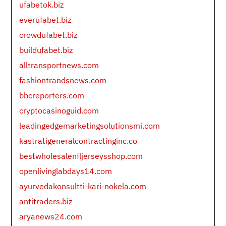
ufabetok.biz
everufabet.biz
crowdufabet.biz
buildufabet.biz
alltransportnews.com
fashiontrandsnews.com
bbcreporters.com
cryptocasinoguid.com
leadingedgemarketingsolutionsmi.com
kastratigeneralcontractinginc.co
bestwholesalenfljerseysshop.com
openlivinglabdays14.com
ayurvedakonsultti-kari-nokela.com
antitraders.biz
aryanews24.com