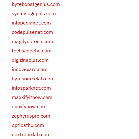
byteboostgenius.com
synapsegoplus.com
infopedianet.com
codepulsenet.com
magdynotech.com
techscopehq.com
digizineplus.com
innovexaro.com
bytesourcelab.com
infosparknet.com
maxxifyitnow.com
quixifynow.com
zephyruspro.com
optipathx.com
nextronixlab.com