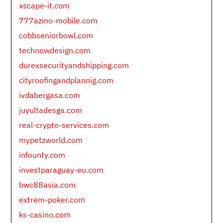
xscape-it.com
777azino-mobile.com
cobbseniorbowl.com
technowdesign.com
durexsecurityandshipping.com
cityroofingandplannig.com
ivdabergasa.com
juyultadesga.com
real-crypto-services.com
mypetzworld.com
infounty.com
investparaguay-eu.com
bwc88asia.com
extrem-poker.com
ks-casino.com