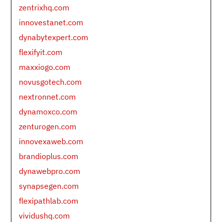
zentrixhq.com
innovestanet.com
dynabytexpert.com
flexifyit.com
maxxiogo.com
novusgotech.com
nextronnet.com
dynamoxco.com
zenturogen.com
innovexaweb.com
brandioplus.com
dynawebpro.com
synapsegen.com
flexipathlab.com
vividushq.com