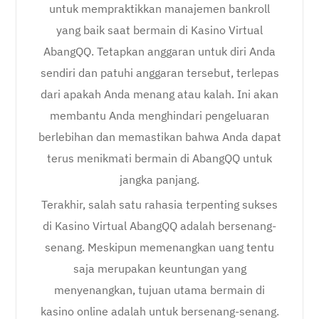
untuk mempraktikkan manajemen bankroll
yang baik saat bermain di Kasino Virtual
AbangQQ. Tetapkan anggaran untuk diri Anda
sendiri dan patuhi anggaran tersebut, terlepas
dari apakah Anda menang atau kalah. Ini akan
membantu Anda menghindari pengeluaran
berlebihan dan memastikan bahwa Anda dapat
terus menikmati bermain di AbangQQ untuk
jangka panjang.
Terakhir, salah satu rahasia terpenting sukses
di Kasino Virtual AbangQQ adalah bersenang-
senang. Meskipun memenangkan uang tentu
saja merupakan keuntungan yang
menyenangkan, tujuan utama bermain di
kasino online adalah untuk bersenang-senang.