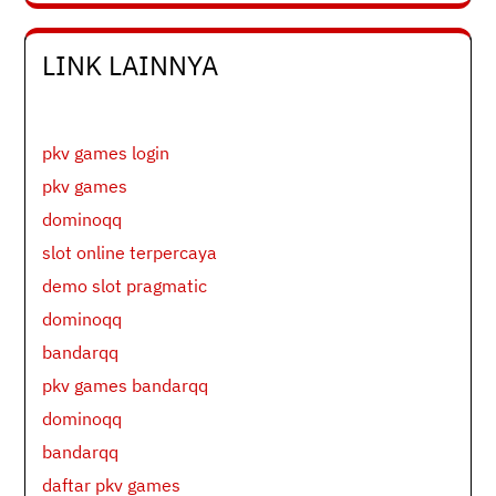
LINK LAINNYA
pkv games login
pkv games
dominoqq
slot online terpercaya
demo slot pragmatic
dominoqq
bandarqq
pkv games bandarqq
dominoqq
bandarqq
daftar pkv games