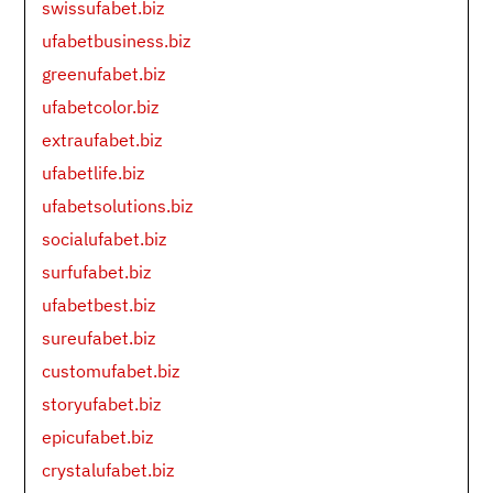
swissufabet.biz
ufabetbusiness.biz
greenufabet.biz
ufabetcolor.biz
extraufabet.biz
ufabetlife.biz
ufabetsolutions.biz
socialufabet.biz
surfufabet.biz
ufabetbest.biz
sureufabet.biz
customufabet.biz
storyufabet.biz
epicufabet.biz
crystalufabet.biz