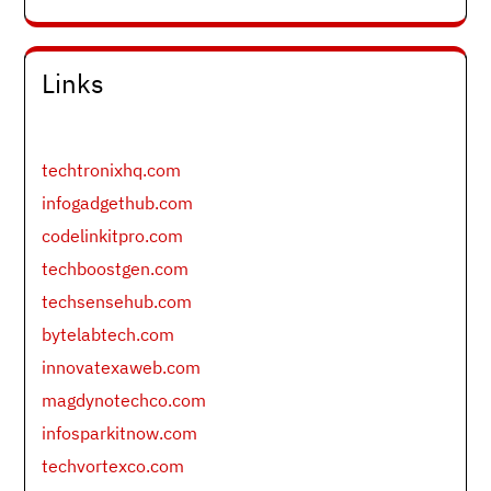
Links
techtronixhq.com
infogadgethub.com
codelinkitpro.com
techboostgen.com
techsensehub.com
bytelabtech.com
innovatexaweb.com
magdynotechco.com
infosparkitnow.com
techvortexco.com