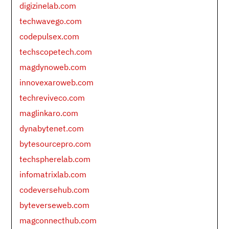
digizinelab.com
techwavego.com
codepulsex.com
techscopetech.com
magdynoweb.com
innovexaroweb.com
techreviveco.com
maglinkaro.com
dynabytenet.com
bytesourcepro.com
techspherelab.com
infomatrixlab.com
codeversehub.com
byteverseweb.com
magconnecthub.com