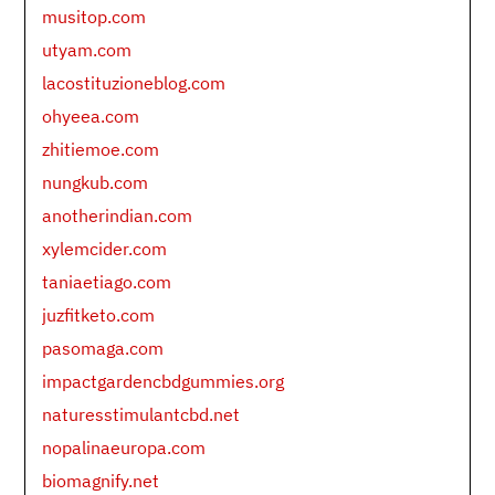
musitop.com
utyam.com
lacostituzioneblog.com
ohyeea.com
zhitiemoe.com
nungkub.com
anotherindian.com
xylemcider.com
taniaetiago.com
juzfitketo.com
pasomaga.com
impactgardencbdgummies.org
naturesstimulantcbd.net
nopalinaeuropa.com
biomagnify.net