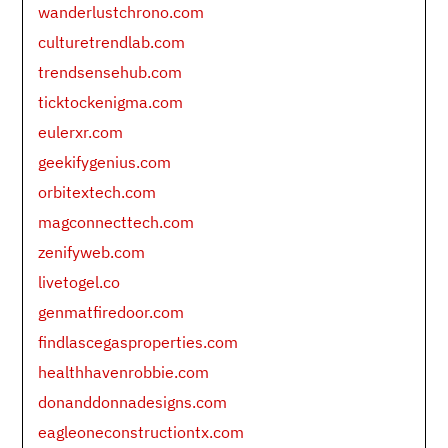
wanderlustchrono.com
culturetrendlab.com
trendsensehub.com
ticktockenigma.com
eulerxr.com
geekifygenius.com
orbitextech.com
magconnecttech.com
zenifyweb.com
livetogel.co
genmatfiredoor.com
findlascegasproperties.com
healthhavenrobbie.com
donanddonnadesigns.com
eagleoneconstructiontx.com