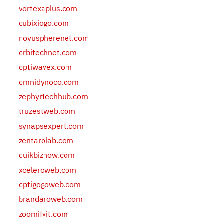
vortexaplus.com
cubixiogo.com
novuspherenet.com
orbitechnet.com
optiwavex.com
omnidynoco.com
zephyrtechhub.com
truzestweb.com
synapsexpert.com
zentarolab.com
quikbiznow.com
xceleroweb.com
optigogoweb.com
brandaroweb.com
zoomifyit.com