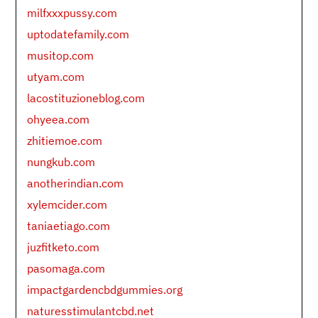
milfxxxpussy.com
uptodatefamily.com
musitop.com
utyam.com
lacostituzioneblog.com
ohyeea.com
zhitiemoe.com
nungkub.com
anotherindian.com
xylemcider.com
taniaetiago.com
juzfitketo.com
pasomaga.com
impactgardencbdgummies.org
naturesstimulantcbd.net