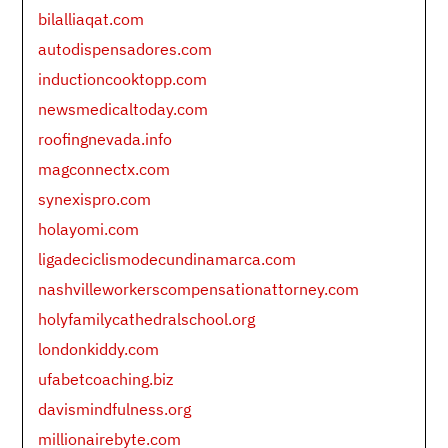
bilalliaqat.com
autodispensadores.com
inductioncooktopp.com
newsmedicaltoday.com
roofingnevada.info
magconnectx.com
synexispro.com
holayomi.com
ligadeciclismodecundinamarca.com
nashvilleworkerscompensationattorney.com
holyfamilycathedralschool.org
londonkiddy.com
ufabetcoaching.biz
davismindfulness.org
millionairebyte.com