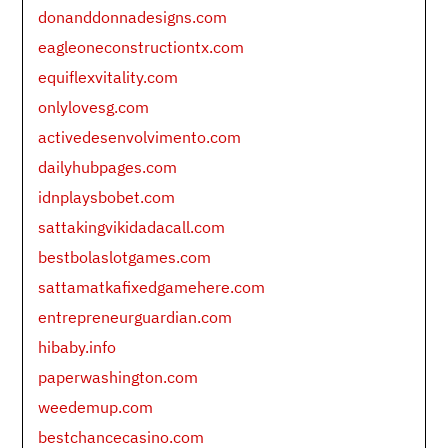
donanddonnadesigns.com
eagleoneconstructiontx.com
equiflexvitality.com
onlylovesg.com
activedesenvolvimento.com
dailyhubpages.com
idnplaysbobet.com
sattakingvikidadacall.com
bestbolaslotgames.com
sattamatkafixedgamehere.com
entrepreneurguardian.com
hibaby.info
paperwashington.com
weedemup.com
bestchancecasino.com