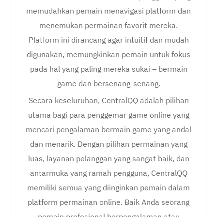
memudahkan pemain menavigasi platform dan
menemukan permainan favorit mereka.
Platform ini dirancang agar intuitif dan mudah
digunakan, memungkinkan pemain untuk fokus
pada hal yang paling mereka sukai – bermain
game dan bersenang-senang.
Secara keseluruhan, CentralQQ adalah pilihan
utama bagi para penggemar game online yang
mencari pengalaman bermain game yang andal
dan menarik. Dengan pilihan permainan yang
luas, layanan pelanggan yang sangat baik, dan
antarmuka yang ramah pengguna, CentralQQ
memiliki semua yang diinginkan pemain dalam
platform permainan online. Baik Anda seorang
pemain profesional berpengalaman atau