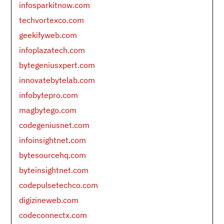
infosparkitnow.com
techvortexco.com
geekifyweb.com
infoplazatech.com
bytegeniusxpert.com
innovatebytelab.com
infobytepro.com
magbytego.com
codegeniusnet.com
infoinsightnet.com
bytesourcehq.com
byteinsightnet.com
codepulsetechco.com
digizineweb.com
codeconnectx.com