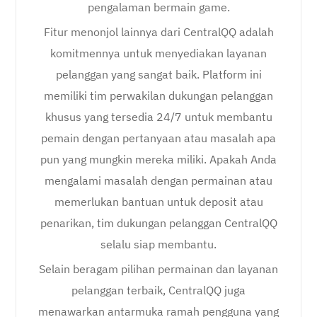
pengalaman bermain game.
Fitur menonjol lainnya dari CentralQQ adalah
komitmennya untuk menyediakan layanan
pelanggan yang sangat baik. Platform ini
memiliki tim perwakilan dukungan pelanggan
khusus yang tersedia 24/7 untuk membantu
pemain dengan pertanyaan atau masalah apa
pun yang mungkin mereka miliki. Apakah Anda
mengalami masalah dengan permainan atau
memerlukan bantuan untuk deposit atau
penarikan, tim dukungan pelanggan CentralQQ
selalu siap membantu.
Selain beragam pilihan permainan dan layanan
pelanggan terbaik, CentralQQ juga
menawarkan antarmuka ramah pengguna yang