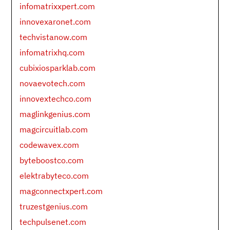
infomatrixxpert.com
innovexaronet.com
techvistanow.com
infomatrixhq.com
cubixiosparklab.com
novaevotech.com
innovextechco.com
maglinkgenius.com
magcircuitlab.com
codewavex.com
byteboostco.com
elektrabyteco.com
magconnectxpert.com
truzestgenius.com
techpulsenet.com