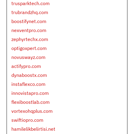
trusparktech.com
trubrandzhq.com
boostifynet.com
nexventpro.com
zephyrtechx.com
optigoxpert.com
novuswayz.com
actifypro.com
dynaboostx.com
instaflexco.com
innovistapro.com
flexiboostlab.com
vortexohqplus.com
swiftiopro.com
hamilelikbelirtisi.net