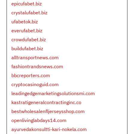
epicufabet.biz
crystalufabet.biz
ufabetok.biz
everufabet.biz
crowdufabet.biz
buildufabet.biz
alltransportnews.com
fashiontrandsnews.com
bbcreporters.com
cryptocasinoguid.com
leadingedgemarketingsolutionsmi.com
kastratigeneralcontractinginc.co
bestwholesalenfljerseysshop.com
openlivinglabdays14.com
ayurvedakonsultti-kari-nokela.com