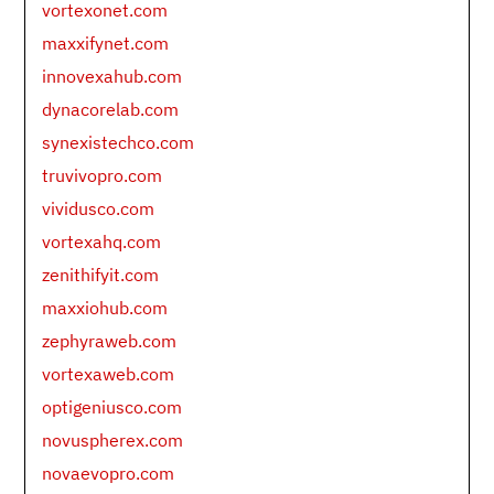
vortexonet.com
maxxifynet.com
innovexahub.com
dynacorelab.com
synexistechco.com
truvivopro.com
vividusco.com
vortexahq.com
zenithifyit.com
maxxiohub.com
zephyraweb.com
vortexaweb.com
optigeniusco.com
novuspherex.com
novaevopro.com