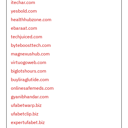
itechar.com
yesbold.com
healthhubzone.com
ebaraat.com
techjuiced.com
byteboosttech.com
magnexushub.com
virtuogoweb.com
biglotshours.com
buyliraglutide.com
onlinesafemeds.com
gyanibhandar.com
ufabetwarp.biz
ufabetclip.biz
expertufabet.biz