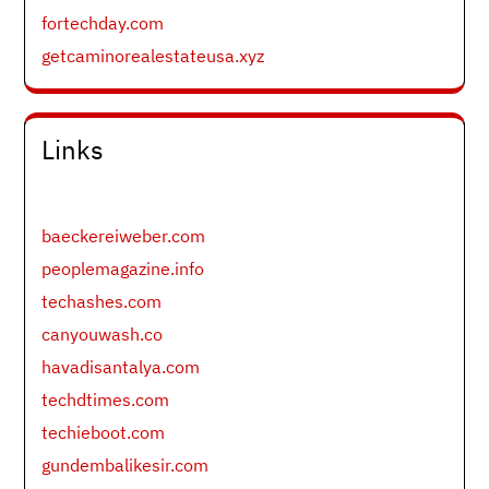
fortechday.com
getcaminorealestateusa.xyz
Links
baeckereiweber.com
peoplemagazine.info
techashes.com
canyouwash.co
havadisantalya.com
techdtimes.com
techieboot.com
gundembalikesir.com