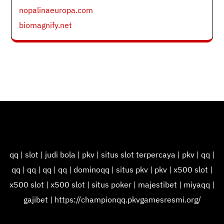
nopalinaeuropa.com
biomagnify.net
qq
|
slot
|
judi bola
|
pkv
|
situs slot terpercaya
|
pkv
|
qq
|
qq
|
qq
|
qq
|
qq
|
dominoqq
|
situs pkv
|
pkv
|
x500 slot
|
x500 slot
|
x500 slot
|
situs poker
|
majestibet
|
miyaqq
|
gajibet
|
https://championqq.pkvgamesresmi.org/