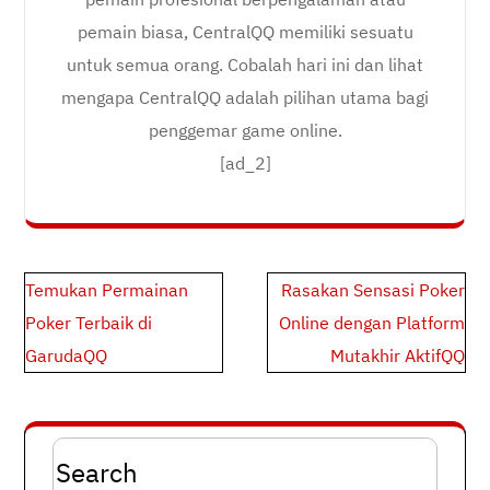
pemain biasa, CentralQQ memiliki sesuatu
untuk semua orang. Cobalah hari ini dan lihat
mengapa CentralQQ adalah pilihan utama bagi
penggemar game online.
[ad_2]
Post
Temukan Permainan
Rasakan Sensasi Poker
navigation
Poker Terbaik di
Online dengan Platform
GarudaQQ
Mutakhir AktifQQ
Search