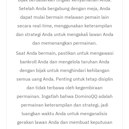
Setelah Anda bergabung dengan meja, Anda
dapat mulai bermain melawan pemain lain
secara real-time, menggunakan keterampilan
dan strategi Anda untuk mengakali lawan Anda
dan memenangkan permainan.
Saat Anda bermain, pastikan untuk mengawasi
bankroll Anda dan mengelola taruhan Anda
dengan bijak untuk menghindari kehilangan
semua uang Anda. Penting untuk tetap disiplin
dan tidak terbawa oleh kegembiraan
permainan. Ingatlah bahwa DominoQQ adalah
permainan keterampilan dan strategi, jadi
luangkan waktu Anda untuk menganalisis
gerakan lawan Anda dan membuat keputusan