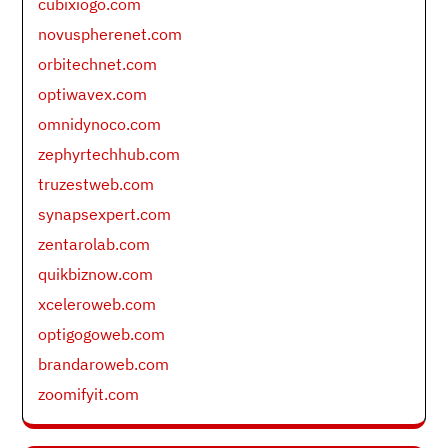
cubixiogo.com
novuspherenet.com
orbitechnet.com
optiwavex.com
omnidynoco.com
zephyrtechhub.com
truzestweb.com
synapsexpert.com
zentarolab.com
quikbiznow.com
xceleroweb.com
optigogoweb.com
brandaroweb.com
zoomifyit.com