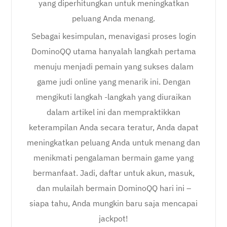
yang diperhitungkan untuk meningkatkan
peluang Anda menang.
Sebagai kesimpulan, menavigasi proses login
DominoQQ utama hanyalah langkah pertama
menuju menjadi pemain yang sukses dalam
game judi online yang menarik ini. Dengan
mengikuti langkah -langkah yang diuraikan
dalam artikel ini dan mempraktikkan
keterampilan Anda secara teratur, Anda dapat
meningkatkan peluang Anda untuk menang dan
menikmati pengalaman bermain game yang
bermanfaat. Jadi, daftar untuk akun, masuk,
dan mulailah bermain DominoQQ hari ini –
siapa tahu, Anda mungkin baru saja mencapai
jackpot!