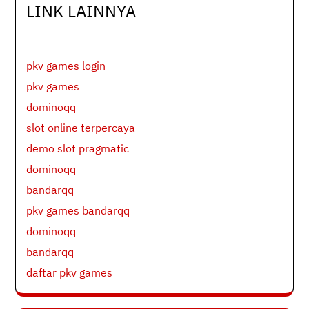
LINK LAINNYA
pkv games login
pkv games
dominoqq
slot online terpercaya
demo slot pragmatic
dominoqq
bandarqq
pkv games bandarqq
dominoqq
bandarqq
daftar pkv games