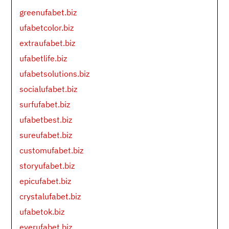
greenufabet.biz
ufabetcolor.biz
extraufabet.biz
ufabetlife.biz
ufabetsolutions.biz
socialufabet.biz
surfufabet.biz
ufabetbest.biz
sureufabet.biz
customufabet.biz
storyufabet.biz
epicufabet.biz
crystalufabet.biz
ufabetok.biz
everufabet.biz