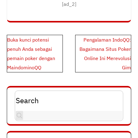
[ad_2]
Post
Buka kunci potensi
Pengalaman IndoQQ:
navigation
penuh Anda sebagai
Bagaimana Situs Poker
pemain poker dengan
Online Ini Merevolusi
MaindominoQQ
Gim
Search