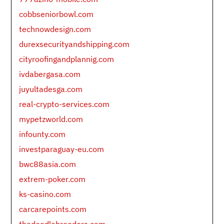
cobbseniorbowl.com
technowdesign.com
durexsecurityandshipping.com
cityroofingandplannig.com
ivdabergasa.com
juyultadesga.com
real-crypto-services.com
mypetzworld.com
infounty.com
investparaguay-eu.com
bwc88asia.com
extrem-poker.com
ks-casino.com
carcarepoints.com