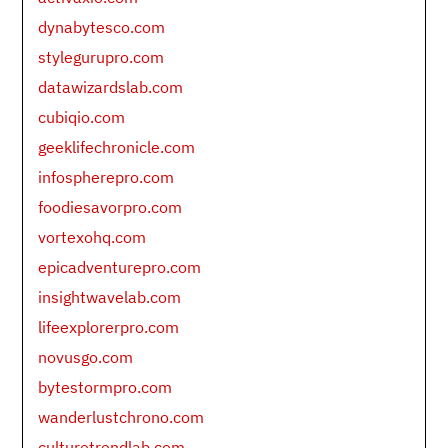
dynabytesco.com
stylegurupro.com
datawizardslab.com
cubiqio.com
geeklifechronicle.com
infospherepro.com
foodiesavorpro.com
vortexohq.com
epicadventurepro.com
insightwavelab.com
lifeexplorerpro.com
novusgo.com
bytestormpro.com
wanderlustchrono.com
culturetrendlab.com