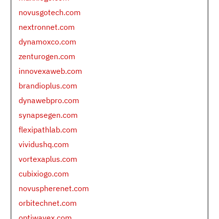
novusgotech.com
nextronnet.com
dynamoxco.com
zenturogen.com
innovexaweb.com
brandioplus.com
dynawebpro.com
synapsegen.com
flexipathlab.com
vividushq.com
vortexaplus.com
cubixiogo.com
novuspherenet.com
orbitechnet.com
optiwavex.com