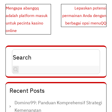
Post
Mengapa abangqq
Lepaskan potensi
navigation
adalah platform masuk
permainan Anda dengan
untuk pecinta kasino
berbagai opsi menuQQ
online
Search
Recent Posts
Domino99: Panduan Komprehensif Strategi
Kemenangan