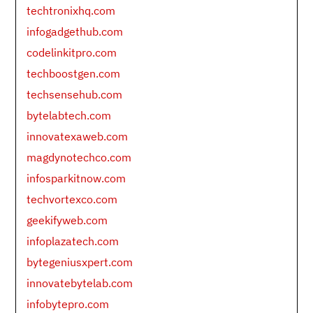
techtronixhq.com
infogadgethub.com
codelinkitpro.com
techboostgen.com
techsensehub.com
bytelabtech.com
innovatexaweb.com
magdynotechco.com
infosparkitnow.com
techvortexco.com
geekifyweb.com
infoplazatech.com
bytegeniusxpert.com
innovatebytelab.com
infobytepro.com