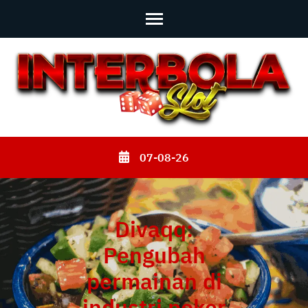
Skip
to
content
(Press
Enter)
07-08-26
Divaqq:
Pengubah
permainan di
industri poker