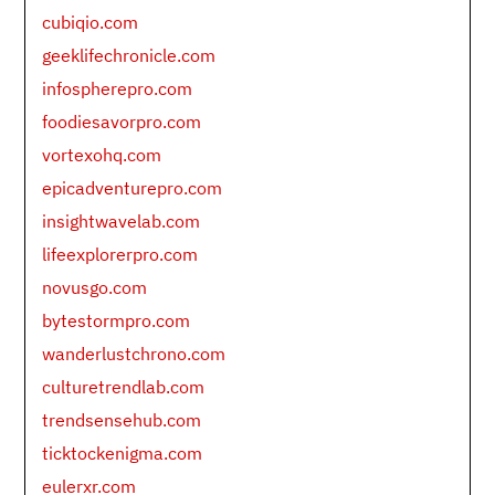
cubiqio.com
geeklifechronicle.com
infospherepro.com
foodiesavorpro.com
vortexohq.com
epicadventurepro.com
insightwavelab.com
lifeexplorerpro.com
novusgo.com
bytestormpro.com
wanderlustchrono.com
culturetrendlab.com
trendsensehub.com
ticktockenigma.com
eulerxr.com