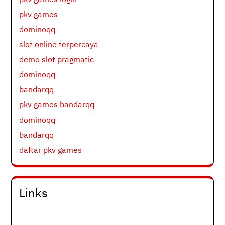
pkv games
dominoqq
slot online terpercaya
demo slot pragmatic
dominoqq
bandarqq
pkv games bandarqq
dominoqq
bandarqq
daftar pkv games
Links