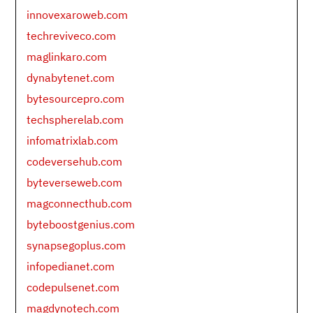
innovexaroweb.com
techreviveco.com
maglinkaro.com
dynabytenet.com
bytesourcepro.com
techspherelab.com
infomatrixlab.com
codeversehub.com
byteverseweb.com
magconnecthub.com
byteboostgenius.com
synapsegoplus.com
infopedianet.com
codepulsenet.com
magdynotech.com