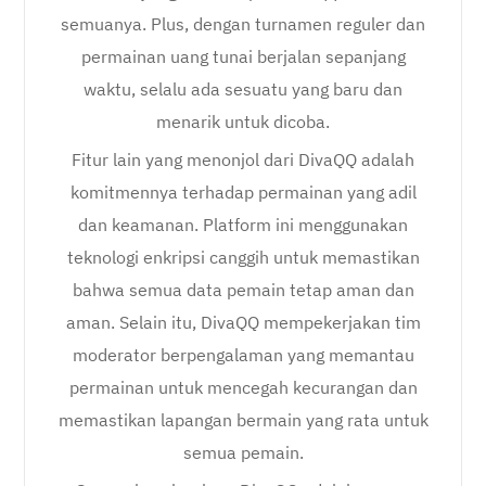
semuanya. Plus, dengan turnamen reguler dan
permainan uang tunai berjalan sepanjang
waktu, selalu ada sesuatu yang baru dan
menarik untuk dicoba.
Fitur lain yang menonjol dari DivaQQ adalah
komitmennya terhadap permainan yang adil
dan keamanan. Platform ini menggunakan
teknologi enkripsi canggih untuk memastikan
bahwa semua data pemain tetap aman dan
aman. Selain itu, DivaQQ mempekerjakan tim
moderator berpengalaman yang memantau
permainan untuk mencegah kecurangan dan
memastikan lapangan bermain yang rata untuk
semua pemain.