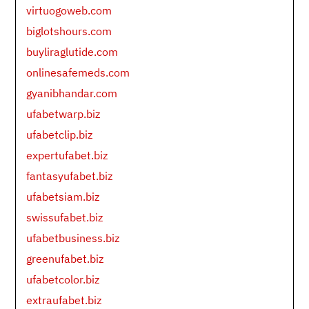
virtuogoweb.com
biglotshours.com
buyliraglutide.com
onlinesafemeds.com
gyanibhandar.com
ufabetwarp.biz
ufabetclip.biz
expertufabet.biz
fantasyufabet.biz
ufabetsiam.biz
swissufabet.biz
ufabetbusiness.biz
greenufabet.biz
ufabetcolor.biz
extraufabet.biz