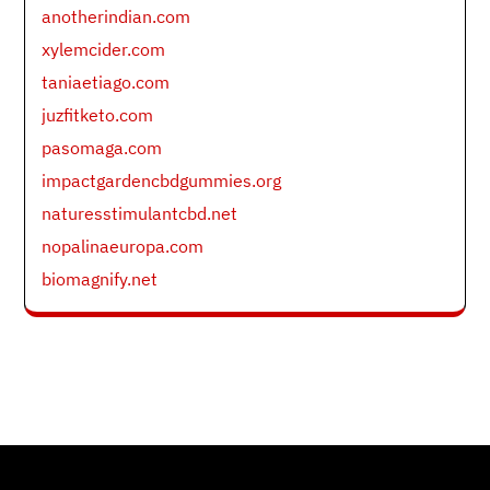
anotherindian.com
xylemcider.com
taniaetiago.com
juzfitketo.com
pasomaga.com
impactgardencbdgummies.org
naturesstimulantcbd.net
nopalinaeuropa.com
biomagnify.net