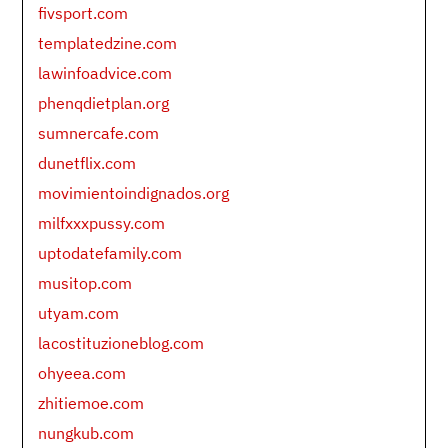
fivsport.com
templatedzine.com
lawinfoadvice.com
phenqdietplan.org
sumnercafe.com
dunetflix.com
movimientoindignados.org
milfxxxpussy.com
uptodatefamily.com
musitop.com
utyam.com
lacostituzioneblog.com
ohyeea.com
zhitiemoe.com
nungkub.com