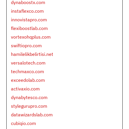
dynaboostx.com
instaflexco.com
innovistapro.com
flexiboostlab.com
vortexohqplus.com
swiftiopro.com
hamilelikbelirtisi.net
versalotech.com
techmaxco.com
exceedolab.com
activaxio.com
dynabytesco.com
stylegurupro.com
datawizardslab.com
cubiqio.com