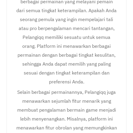
berbagai permainan yang melayani pemain
dari semua tingkat keterampilan. Apakah Anda
seorang pemula yang ingin mempelajari tali
atau pro berpengalaman mencari tantangan,
Pelangiqq memiliki sesuatu untuk semua
orang. Platform ini menawarkan berbagai
permainan dengan berbagai tingkat kesulitan,
sehingga Anda dapat memilih yang paling
sesuai dengan tingkat keterampilan dan
preferensi Anda.
Selain berbagai permainannya, Pelangiqq juga
menawarkan sejumlah fitur menarik yang
membuat pengalaman bermain game menjadi
lebih menyenangkan. Misalnya, platform ini
menawarkan fitur obrolan yang memungkinkan