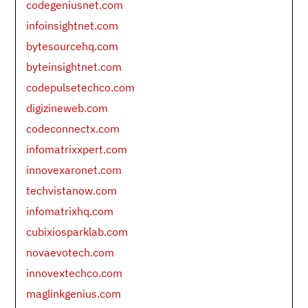
codegeniusnet.com
infoinsightnet.com
bytesourcehq.com
byteinsightnet.com
codepulsetechco.com
digizineweb.com
codeconnectx.com
infomatrixxpert.com
innovexaronet.com
techvistanow.com
infomatrixhq.com
cubixiosparklab.com
novaevotech.com
innovextechco.com
maglinkgenius.com