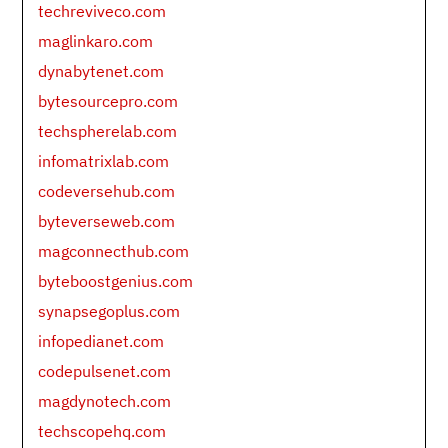
techreviveco.com
maglinkaro.com
dynabytenet.com
bytesourcepro.com
techspherelab.com
infomatrixlab.com
codeversehub.com
byteverseweb.com
magconnecthub.com
byteboostgenius.com
synapsegoplus.com
infopedianet.com
codepulsenet.com
magdynotech.com
techscopehq.com