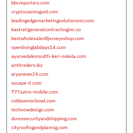
bbcreporters.com
cryptocasinoguid.com
leadingedgemarketingsolutionsmi.com
kastratigeneralcontractinginc.co
bestwholesalenfljerseysshop.com
openlivinglabdays14.com
ayurvedakonsultti-kari-nokela.com
antitraders.biz
aryanews24.com
xscape-it.com
777azino-mobile.com
cobbseniorbowl.com
technowdesign.com
durexsecurityandshipping.com
cityroofingandplannig.com