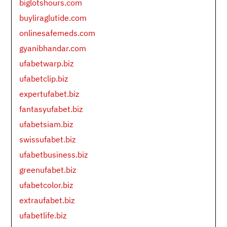
biglotshours.com
buyliraglutide.com
onlinesafemeds.com
gyanibhandar.com
ufabetwarp.biz
ufabetclip.biz
expertufabet.biz
fantasyufabet.biz
ufabetsiam.biz
swissufabet.biz
ufabetbusiness.biz
greenufabet.biz
ufabetcolor.biz
extraufabet.biz
ufabetlife.biz