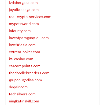
ivdabergasa.com
juyultadesga.com
real-crypto-services.com
mypetzworld.com
infounty.com
investparaguay-eu.com
bwc88asia.com
extrem-poker.com
ks-casino.com
carcarepoints.com
thedoodlebreeders.com
grupohugodias.com
deqair.com
techsilvers.com
ningkatinskill.com