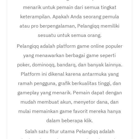
menarik untuk pemain dari semua tingkat
keterampilan. Apakah Anda seorang pemula
atau pro berpengalaman, Pelangiqq memiliki
sesuatu untuk semua orang.
Pelangiqq adalah platform game online populer
yang menawarkan berbagai game seperti
poker, dominoqq, bandarq, dan banyak lainnya.
Platform ini dikenal karena antarmuka yang
ramah pengguna, grafik berkualitas tinggi, dan
gameplay yang menarik. Pemain dapat dengan
mudah membuat akun, menyetor dana, dan
mulai memainkan game favorit mereka hanya
dalam beberapa klik.
Salah satu fitur utama Pelangiqq adalah