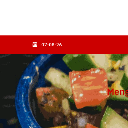
Skip
to
content
(Press
Enter)
07-08-26
Meng