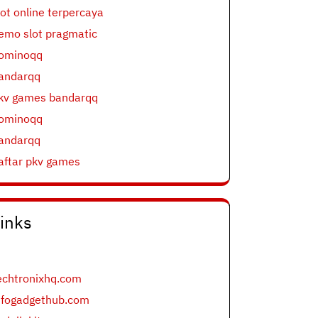
lot online terpercaya
emo slot pragmatic
ominoqq
andarqq
kv games bandarqq
ominoqq
andarqq
aftar pkv games
inks
echtronixhq.com
nfogadgethub.com