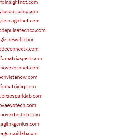
nfoinsightnet.com
ytesourcehq.com
yteinsightnet.com
odepulsetechco.com
igizineweb.com
odeconnectx.com
nfomatrixxpert.com
nnovexaronet.com
echvistanow.com
nfomatrixhq.com
ubixiosparklab.com
ovaevotech.com
nnovextechco.com
aglinkgenius.com
agcircuitlab.com