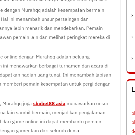
ine dengan Murahqq adalah kesempatan bermain
. Hal ini menambah unsur persaingan dan
annya lebih menarik dan mendebarkan. Pemain
awan pemain lain dan melihat peringkat mereka di
me online dengan Murahqq adalah peluang
 ini menawarkan berbagai turnamen dan acara di
apatkan hadiah uang tunai. Ini menambah lapisan
n memberi pemain kesempatan untuk pergi dengan
e, Murahqq juga
sbobet88 asia
menawarkan unsur
ama lain sambil bermain, menjadikan pengalaman
p
ial dari game online ini dapat membantu pemain
p
ngan gamer lain dari seluruh dunia.
d