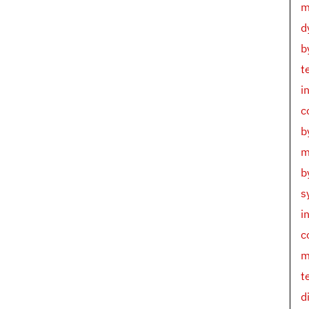
m
d
b
t
i
c
b
m
b
s
i
c
m
t
d