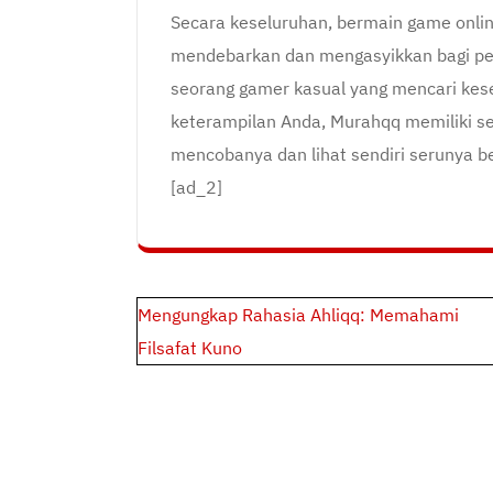
Secara keseluruhan, bermain game onl
mendebarkan dan mengasyikkan bagi pem
seorang gamer kasual yang mencari kese
keterampilan Anda, Murahqq memiliki se
mencobanya dan lihat sendiri serunya 
[ad_2]
Post
Mengungkap Rahasia Ahliqq: Memahami
navigation
Filsafat Kuno