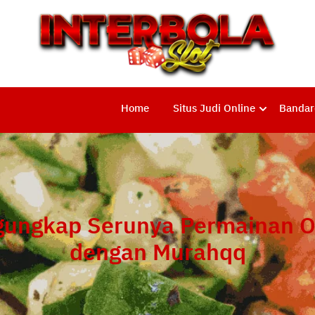
Home
Situs Judi Online
Bandar
ungkap Serunya Permainan O
dengan Murahqq