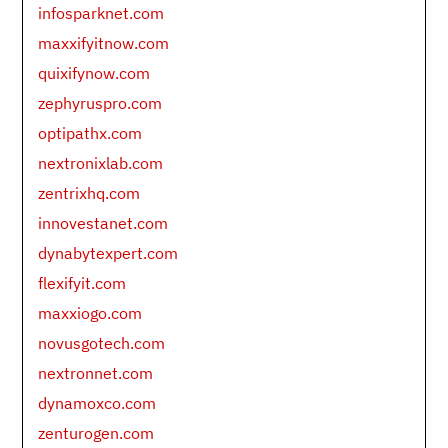
infosparknet.com
maxxifyitnow.com
quixifynow.com
zephyruspro.com
optipathx.com
nextronixlab.com
zentrixhq.com
innovestanet.com
dynabytexpert.com
flexifyit.com
maxxiogo.com
novusgotech.com
nextronnet.com
dynamoxco.com
zenturogen.com