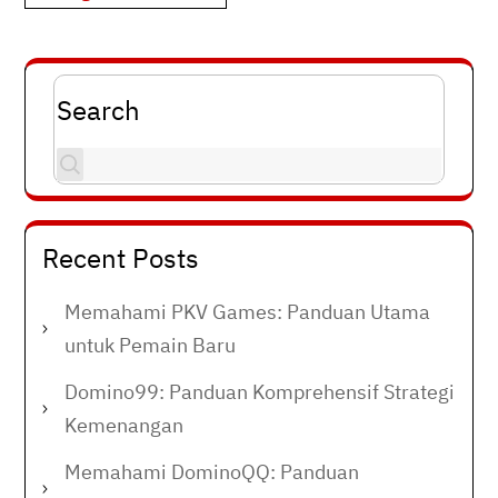
Search
Recent Posts
Memahami PKV Games: Panduan Utama
untuk Pemain Baru
Domino99: Panduan Komprehensif Strategi
Kemenangan
Memahami DominoQQ: Panduan