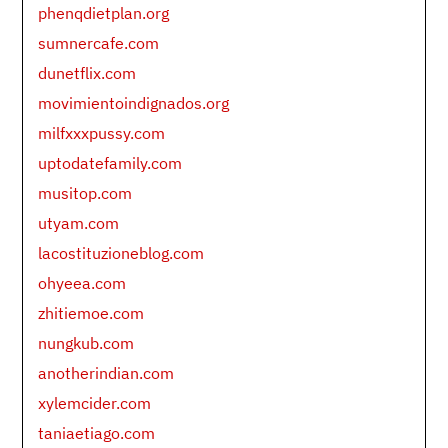
phenqdietplan.org
sumnercafe.com
dunetflix.com
movimientoindignados.org
milfxxxpussy.com
uptodatefamily.com
musitop.com
utyam.com
lacostituzioneblog.com
ohyeea.com
zhitiemoe.com
nungkub.com
anotherindian.com
xylemcider.com
taniaetiago.com