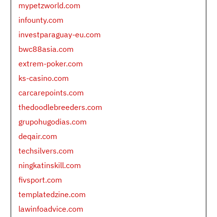
mypetzworld.com
infounty.com
investparaguay-eu.com
bwc88asia.com
extrem-poker.com
ks-casino.com
carcarepoints.com
thedoodlebreeders.com
grupohugodias.com
deqair.com
techsilvers.com
ningkatinskill.com
fivsport.com
templatedzine.com
lawinfoadvice.com