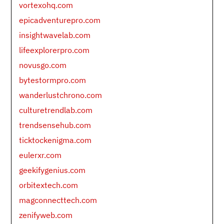
vortexohq.com
epicadventurepro.com
insightwavelab.com
lifeexplorerpro.com
novusgo.com
bytestormpro.com
wanderlustchrono.com
culturetrendlab.com
trendsensehub.com
ticktockenigma.com
eulerxr.com
geekifygenius.com
orbitextech.com
magconnecttech.com
zenifyweb.com