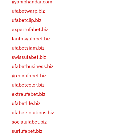
gyanibhandar.com
ufabetwarp.biz
ufabetclip.biz
expertufabet.biz
fantasyufabet.biz
ufabetsiam.biz
swissufabet.biz
ufabetbusiness.biz
greenufabet.biz
ufabetcolor.biz
extraufabet.biz
ufabetlife.biz
ufabetsolutions.biz
socialufabet.biz
surfufabet.biz