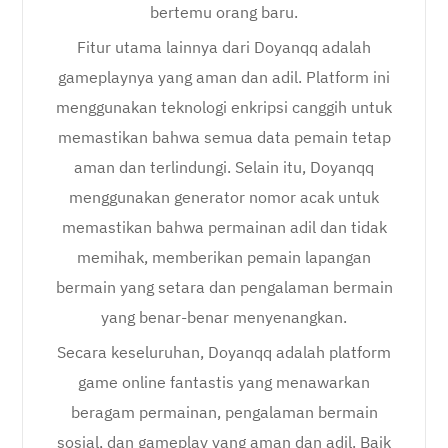
bertemu orang baru.
Fitur utama lainnya dari Doyanqq adalah
gameplaynya yang aman dan adil. Platform ini
menggunakan teknologi enkripsi canggih untuk
memastikan bahwa semua data pemain tetap
aman dan terlindungi. Selain itu, Doyanqq
menggunakan generator nomor acak untuk
memastikan bahwa permainan adil dan tidak
memihak, memberikan pemain lapangan
bermain yang setara dan pengalaman bermain
yang benar-benar menyenangkan.
Secara keseluruhan, Doyanqq adalah platform
game online fantastis yang menawarkan
beragam permainan, pengalaman bermain
sosial, dan gameplay yang aman dan adil. Baik