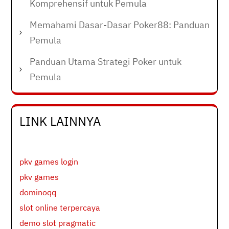
Komprehensif untuk Pemula
Memahami Dasar-Dasar Poker88: Panduan
Pemula
Panduan Utama Strategi Poker untuk
Pemula
LINK LAINNYA
pkv games login
pkv games
dominoqq
slot online terpercaya
demo slot pragmatic