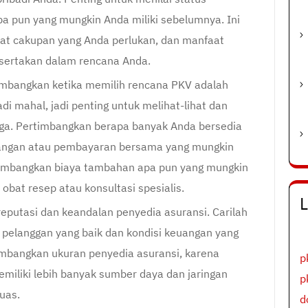
apa pun yang mungkin Anda miliki sebelumnya. Ini
t cakupan yang Anda perlukan, dan manfaat
sertakan dalam rencana Anda.
rtimbangkan ketika memilih rencana PKV adalah
di mahal, jadi penting untuk melihat-lihat dan
ga. Pertimbangkan berapa banyak Anda bersedia
angan atau pembayaran bersama yang mungkin
timbangkan biaya tambahan apa pun yang mungkin
 obat resep atau konsultasi spesialis.
putasi dan keandalan penyedia asuransi. Carilah
 pelanggan yang baik dan kondisi keuangan yang
imbangkan ukuran penyedia asuransi, karena
p
miliki lebih banyak sumber daya dan jaringan
p
uas.
d