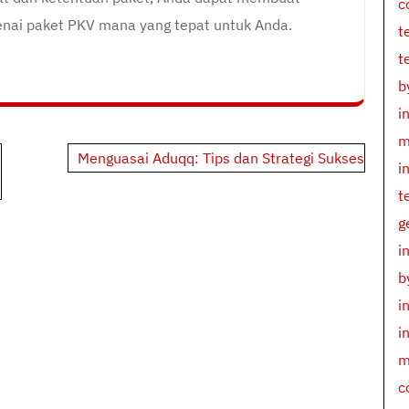
c
nai paket PKV mana yang tepat untuk Anda.
t
t
b
i
m
Menguasai Aduqq: Tips dan Strategi Sukses
i
t
g
i
b
i
i
m
c