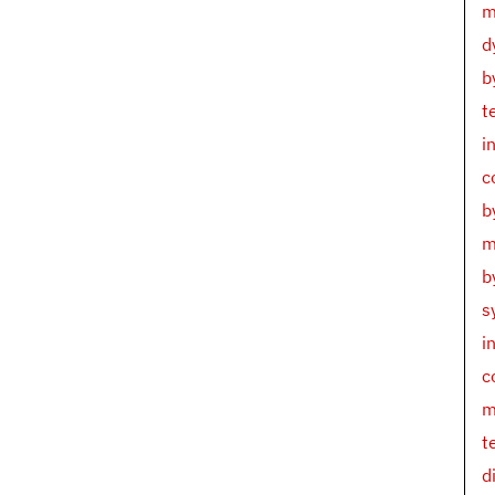
m
d
b
t
i
c
b
m
b
s
i
c
m
t
d