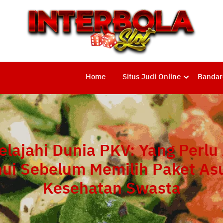
Home
Situs Judi Online
Bandar
elajahi Dunia PKV: Yang Perlu
ui Sebelum Memilih Paket As
Kesehatan Swasta