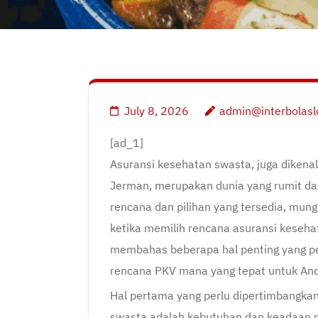
July 8, 2026
admin@interbolasl
[ad_1]
Asuransi kesehatan swasta, juga dikenal
Jerman, merupakan dunia yang rumit dan 
rencana dan pilihan yang tersedia, mung
ketika memilih rencana asuransi kesehata
membahas beberapa hal penting yang p
rencana PKV mana yang tepat untuk An
Hal pertama yang perlu dipertimbangkan
swasta adalah kebutuhan dan keadaan pr