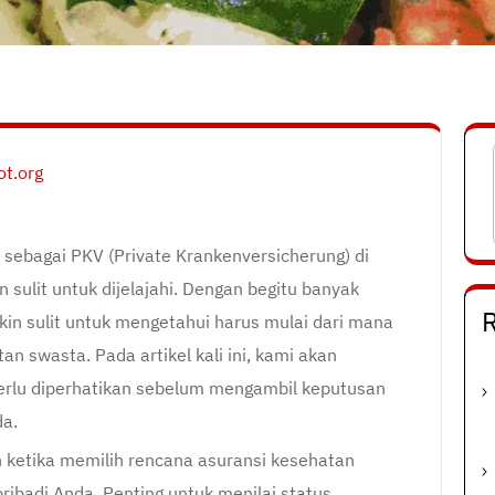
ot.org
 sebagai PKV (Private Krankenversicherung) di
sulit untuk dijelajahi. Dengan begitu banyak
R
kin sulit untuk mengetahui harus mulai dari mana
n swasta. Pada artikel kali ini, kami akan
erlu diperhatikan sebelum mengambil keputusan
da.
 ketika memilih rencana asuransi kesehatan
ibadi Anda. Penting untuk menilai status