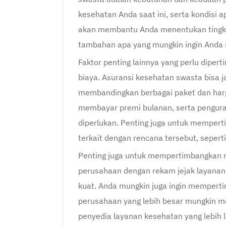
kesehatan Anda saat ini, serta kondisi 
akan membantu Anda menentukan tingka
tambahan apa yang mungkin ingin Anda 
Faktor penting lainnya yang perlu dipe
biaya. Asuransi kesehatan swasta bisa ja
membandingkan berbagai paket dan har
membayar premi bulanan, serta pengur
diperlukan. Penting juga untuk memper
terkait dengan rencana tersebut, seperti
Penting juga untuk mempertimbangkan re
perusahaan dengan rekam jejak layanan
kuat. Anda mungkin juga ingin mempert
perusahaan yang lebih besar mungkin me
penyedia layanan kesehatan yang lebih l