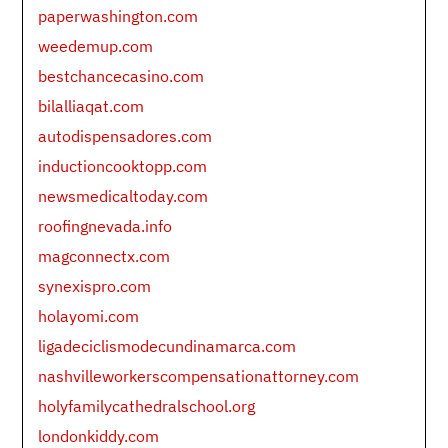
paperwashington.com
weedemup.com
bestchancecasino.com
bilalliaqat.com
autodispensadores.com
inductioncooktopp.com
newsmedicaltoday.com
roofingnevada.info
magconnectx.com
synexispro.com
holayomi.com
ligadeciclismodecundinamarca.com
nashvilleworkerscompensationattorney.com
holyfamilycathedralschool.org
londonkiddy.com