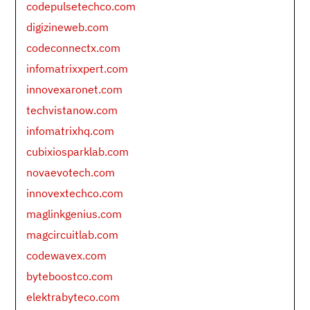
codepulsetechco.com
digizineweb.com
codeconnectx.com
infomatrixxpert.com
innovexaronet.com
techvistanow.com
infomatrixhq.com
cubixiosparklab.com
novaevotech.com
innovextechco.com
maglinkgenius.com
magcircuitlab.com
codewavex.com
byteboostco.com
elektrabyteco.com