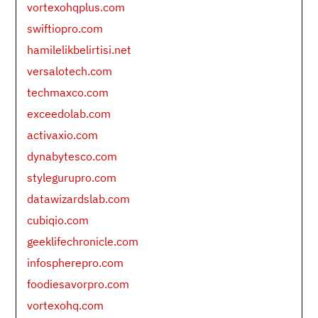
vortexohqplus.com
swiftiopro.com
hamilelikbelirtisi.net
versalotech.com
techmaxco.com
exceedolab.com
activaxio.com
dynabytesco.com
stylegurupro.com
datawizardslab.com
cubiqio.com
geeklifechronicle.com
infospherepro.com
foodiesavorpro.com
vortexohq.com