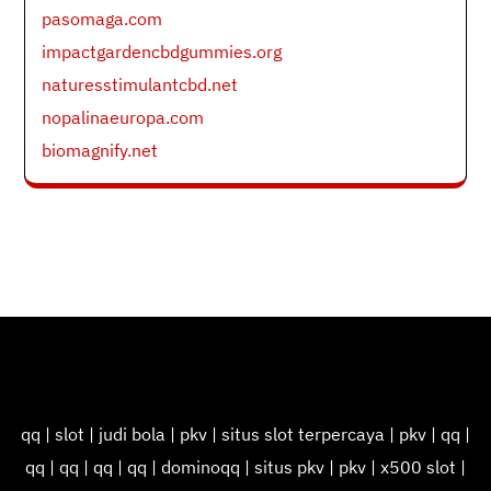
pasomaga.com
impactgardencbdgummies.org
naturesstimulantcbd.net
nopalinaeuropa.com
biomagnify.net
qq
|
slot
|
judi bola
|
pkv
|
situs slot terpercaya
|
pkv
|
qq
|
qq
|
qq
|
qq
|
qq
|
dominoqq
|
situs pkv
|
pkv
|
x500 slot
|