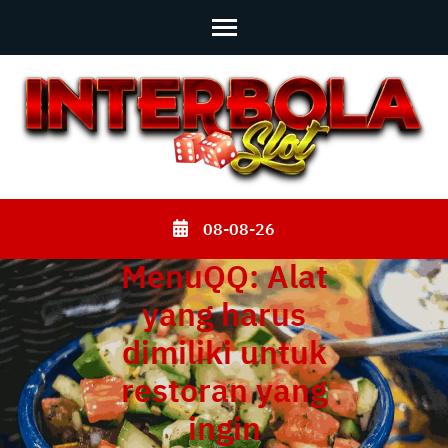
Skip
to
content
(Press
Enter)
08-08-26
MenuQQ: Alat
yang harus
dimiliki untuk
restoran yang
ingin