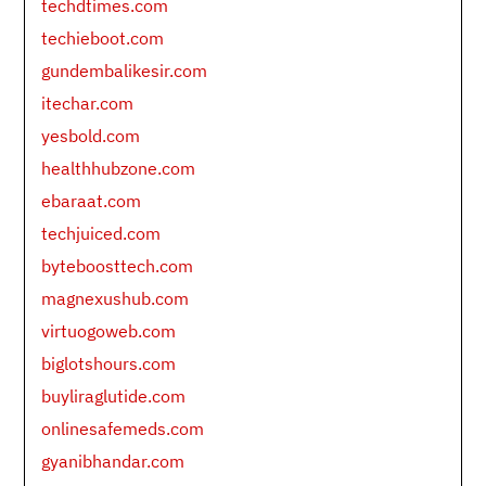
techdtimes.com
techieboot.com
gundembalikesir.com
itechar.com
yesbold.com
healthhubzone.com
ebaraat.com
techjuiced.com
byteboosttech.com
magnexushub.com
virtuogoweb.com
biglotshours.com
buyliraglutide.com
onlinesafemeds.com
gyanibhandar.com