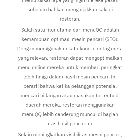
memutuskan apa yang ingin mereka pesan
sebelum bahkan menginjakkan kaki di
restoran.
Salah satu fitur utama dari menuQQ adalah
kemampuan optimasi mesin pencari (SEO).
Dengan menggunakan kata kunci dan tag meta
yang relevan, restoran dapat mengoptimalkan
menu online mereka untuk memberi peringkat
lebih tinggi dalam hasil mesin pencari. Ini
berarti bahwa ketika pelanggan potensial
mencari hidangan atau masakan tertentu di
daerah mereka, restoran menggunakan
menuQQ lebih cenderung muncul di bagian
atas hasil pencarian.
Selain meningkatkan visibilitas mesin pencari,