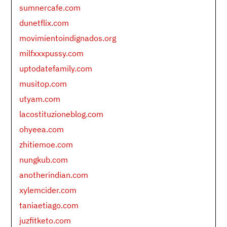
sumnercafe.com
dunetflix.com
movimientoindignados.org
milfxxxpussy.com
uptodatefamily.com
musitop.com
utyam.com
lacostituzioneblog.com
ohyeea.com
zhitiemoe.com
nungkub.com
anotherindian.com
xylemcider.com
taniaetiago.com
juzfitketo.com