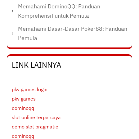
Memahami DominoQQ: Panduan
Komprehensif untuk Pemula
Memahami Dasar-Dasar Poker88: Panduan
Pemula
LINK LAINNYA
pkv games login
pkv games
dominoqq
slot online terpercaya
demo slot pragmatic
dominoqq