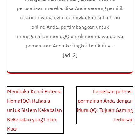
perusahaan mereka. Jika Anda seorang pemilik
restoran yang ingin meningkatkan kehadiran
online Anda, pertimbangkan untuk
menggunakan menuQQ untuk membawa upaya
pemasaran Anda ke tingkat berikutnya.
[ad_2]
Post
Membuka Kunci Potensi
Lepaskan potensi
navigation
HematQQ: Rahasia
permainan Anda dengan
untuk Sistem Kekebalan
MurniQQ: Tujuan Gaming
Kekebalan yang Lebih
Terbesar
Kuat