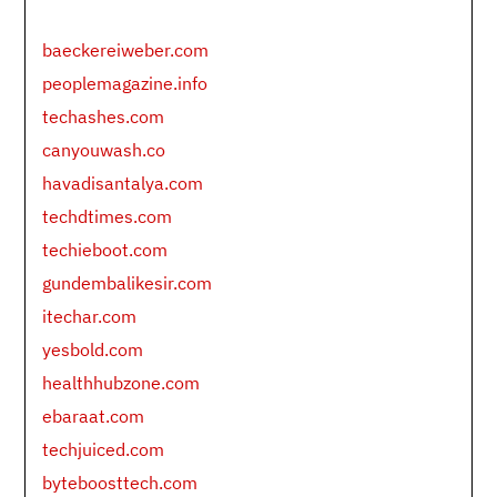
baeckereiweber.com
peoplemagazine.info
techashes.com
canyouwash.co
havadisantalya.com
techdtimes.com
techieboot.com
gundembalikesir.com
itechar.com
yesbold.com
healthhubzone.com
ebaraat.com
techjuiced.com
byteboosttech.com