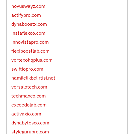
novuswayz.com
actifypro.com
dynaboostx.com
instaflexco.com
innovistapro.com
flexiboostlab.com
vortexohqplus.com
swiftiopro.com
hamilelikbelirtisi.net
versalotech.com
techmaxco.com
exceedolab.com
activaxio.com
dynabytesco.com
stylegurupro.com