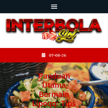
Skip
to
content
(Press
Enter)
07-08-26
Panduan
Utama
Bermain
Lipoqq: Tips