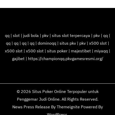
qq
|
slot
|
judi bola
|
pkv
|
situs slot terpercaya
|
pkv
|
qq
|
qq
|
qq
|
qq
|
qq
|
dominoqq
|
situs pkv
|
pkv
|
x500 slot
|
x500 slot
|
x500 slot
|
situs poker
|
majestibet
|
miyaqq
|
gajibet
|
https://championqq.pkvgamesresmi.org/
© 2026
Situs Poker Online Terpopuler untuk
Penggemar Judi Online
. All Rights Reserved.
News Press Release
By
Themeignite
Powered By
WordPress
.