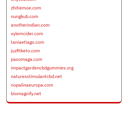
zhitiemoe.com
nungkub.com
anotherindian.com
xylemcider.com
taniaetiago.com
juzfitketo.com
pasomaga.com
impactgardencbdgummies.org
naturesstimulantcbd.net
nopalinaeuropa.com
biomagnify.net