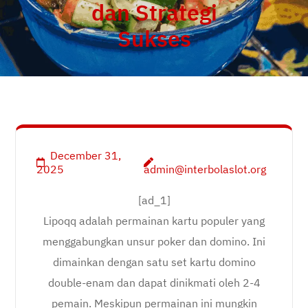
dan Strategi
Sukses
December 31,
2025
admin@interbolaslot.org
[ad_1]
Lipoqq adalah permainan kartu populer yang
menggabungkan unsur poker dan domino. Ini
dimainkan dengan satu set kartu domino
double-enam dan dapat dinikmati oleh 2-4
pemain. Meskipun permainan ini mungkin