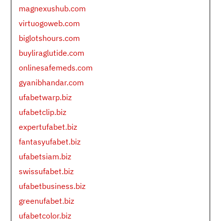
magnexushub.com
virtuogoweb.com
biglotshours.com
buyliraglutide.com
onlinesafemeds.com
gyanibhandar.com
ufabetwarp.biz
ufabetclip.biz
expertufabet.biz
fantasyufabet.biz
ufabetsiam.biz
swissufabet.biz
ufabetbusiness.biz
greenufabet.biz
ufabetcolor.biz