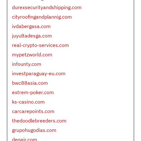
durexsecurityandshipping.com
cityroofingandplannig.com
ivdabergasa.com
juyultadesga.com
real-crypto-services.com
mypetzworld.com
infounty.com
investparaguay-eu.com
bwc88asia.com
extrem-poker.com
ks-casino.com
carcarepoints.com
thedoodlebreeders.com
grupohugodias.com
deqair.com