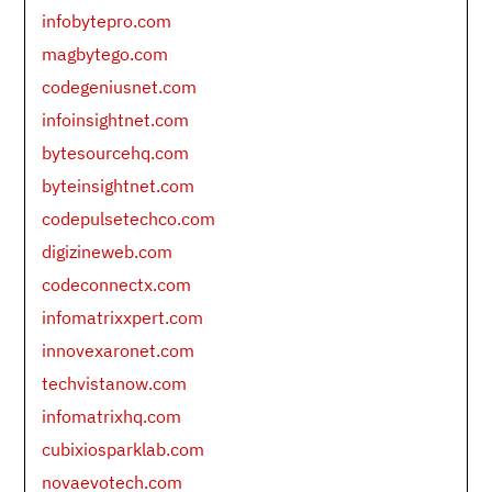
infobytepro.com
magbytego.com
codegeniusnet.com
infoinsightnet.com
bytesourcehq.com
byteinsightnet.com
codepulsetechco.com
digizineweb.com
codeconnectx.com
infomatrixxpert.com
innovexaronet.com
techvistanow.com
infomatrixhq.com
cubixiosparklab.com
novaevotech.com