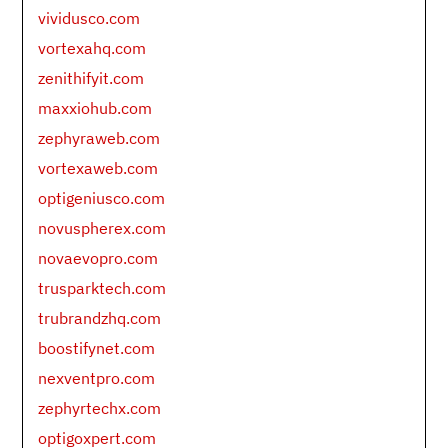
vividusco.com
vortexahq.com
zenithifyit.com
maxxiohub.com
zephyraweb.com
vortexaweb.com
optigeniusco.com
novuspherex.com
novaevopro.com
trusparktech.com
trubrandzhq.com
boostifynet.com
nexventpro.com
zephyrtechx.com
optigoxpert.com