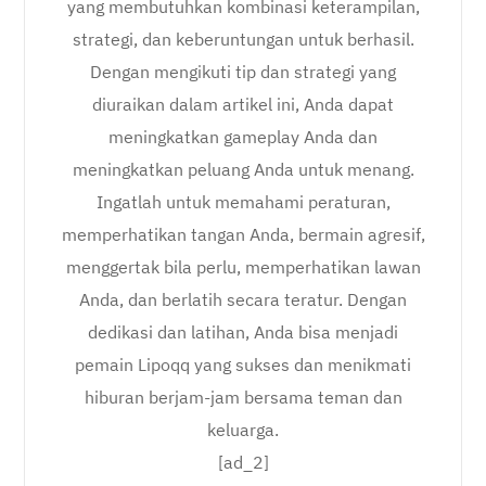
yang membutuhkan kombinasi keterampilan,
strategi, dan keberuntungan untuk berhasil.
Dengan mengikuti tip dan strategi yang
diuraikan dalam artikel ini, Anda dapat
meningkatkan gameplay Anda dan
meningkatkan peluang Anda untuk menang.
Ingatlah untuk memahami peraturan,
memperhatikan tangan Anda, bermain agresif,
menggertak bila perlu, memperhatikan lawan
Anda, dan berlatih secara teratur. Dengan
dedikasi dan latihan, Anda bisa menjadi
pemain Lipoqq yang sukses dan menikmati
hiburan berjam-jam bersama teman dan
keluarga.
[ad_2]