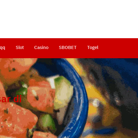
qq
Slot
Casino
SBOBET
Togel
ar di