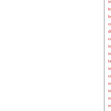
i
b
b
c
d
c
i
i
t
i
c
n
i
m
m