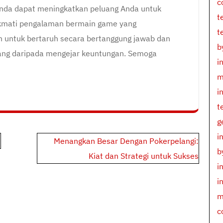
c
, Anda dapat meningkatkan peluang Anda untuk
t
ikmati pengalaman bermain game yang
t
 untuk bertaruh secara bertanggung jawab dan
b
ang daripada mengejar keuntungan. Semoga
i
m
i
t
g
i
Menangkan Besar Dengan Pokerpelangi:
b
Kiat dan Strategi untuk Sukses
i
i
m
c