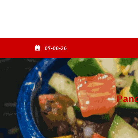
Skip
to
content
(Press
Enter)
07-08-26
Pand