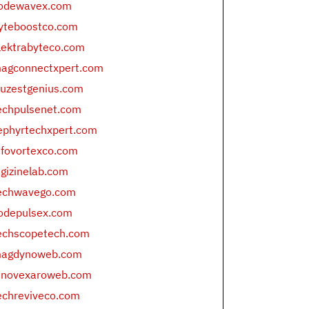
odewavex.com
yteboostco.com
lektrabyteco.com
agconnectxpert.com
ruzestgenius.com
echpulsenet.com
ephyrtechxpert.com
nfovortexco.com
igizinelab.com
echwavego.com
odepulsex.com
echscopetech.com
agdynoweb.com
nnovexaroweb.com
echreviveco.com