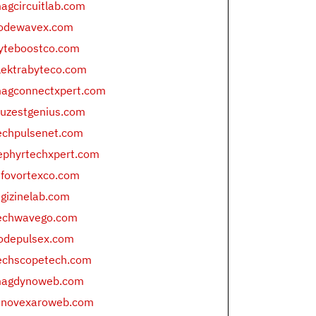
agcircuitlab.com
odewavex.com
yteboostco.com
lektrabyteco.com
agconnectxpert.com
ruzestgenius.com
echpulsenet.com
ephyrtechxpert.com
nfovortexco.com
igizinelab.com
echwavego.com
odepulsex.com
echscopetech.com
agdynoweb.com
nnovexaroweb.com