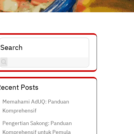
Search
ecent Posts
Memahami AdUQ: Panduan
Komprehensif
Pengertian Sakong: Panduan
Komprehensif untuk Pemula