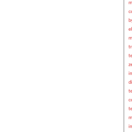
m
c
b
e
m
t
t
z
i
d
t
c
t
m
i