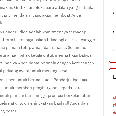
akan. Grafik dan efek suara adalah yang terbaik,
e yang mendalam yang akan membuat Anda
k.
n Bandarjudiqq adalah komitmennya terhadap
latform ini menggunakan teknologi enkripsi canggih
i pemain tetap aman dan rahasia. Selain itu,
perusahaan pihak ketiga untuk memastikan bahwa
rarti bahwa Anda dapat bermain dengan ketenangan
i peluang nyata untuk menang besar.
omitmen untuk bermain adil, Bandarjudiqq juga
i untuk memberi penghargaan kepada para
untuk pemain baru hingga promosi berkelanjutan
p
 peluang untuk meningkatkan bankroll Anda dan
p
ng besar.
d