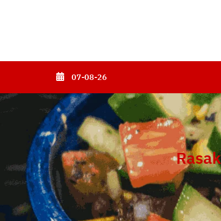
Skip
to
content
(Press
Enter)
07-08-26
Rasak