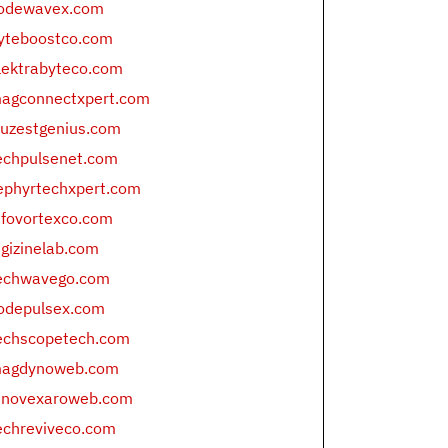
odewavex.com
yteboostco.com
lektrabyteco.com
agconnectxpert.com
ruzestgenius.com
echpulsenet.com
ephyrtechxpert.com
nfovortexco.com
igizinelab.com
echwavego.com
odepulsex.com
echscopetech.com
agdynoweb.com
nnovexaroweb.com
echreviveco.com