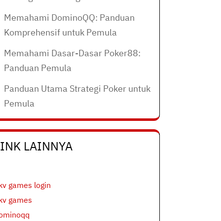
Memahami DominoQQ: Panduan
Komprehensif untuk Pemula
Memahami Dasar-Dasar Poker88:
Panduan Pemula
Panduan Utama Strategi Poker untuk
Pemula
LINK LAINNYA
kv games login
kv games
ominoqq