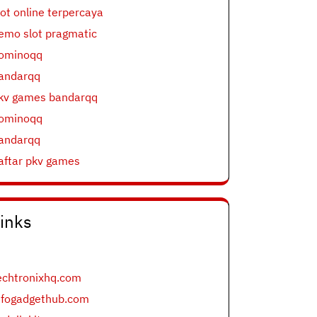
lot online terpercaya
emo slot pragmatic
ominoqq
andarqq
kv games bandarqq
ominoqq
andarqq
aftar pkv games
inks
echtronixhq.com
nfogadgethub.com