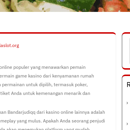
aslot.org
n online populer yang menawarkan pemain
ermain game kasino dari kenyamanan rumah
R
permainan untuk dipilih, termasuk poker,
ah tiket Anda untuk kemenangan menarik dan
n Bandarjudiqq dari kasino online lainnya adalah
meplay yang mulus. Apakah Anda seorang penjudi
nda akan menemukan platform yang mudah