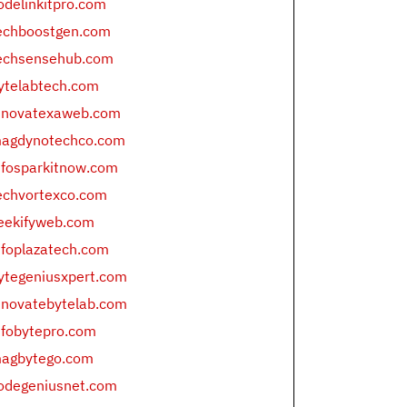
odelinkitpro.com
echboostgen.com
echsensehub.com
ytelabtech.com
nnovatexaweb.com
agdynotechco.com
nfosparkitnow.com
echvortexco.com
eekifyweb.com
nfoplazatech.com
ytegeniusxpert.com
nnovatebytelab.com
nfobytepro.com
agbytego.com
odegeniusnet.com