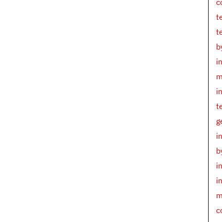
c
t
t
b
i
m
i
t
g
i
b
i
i
m
c