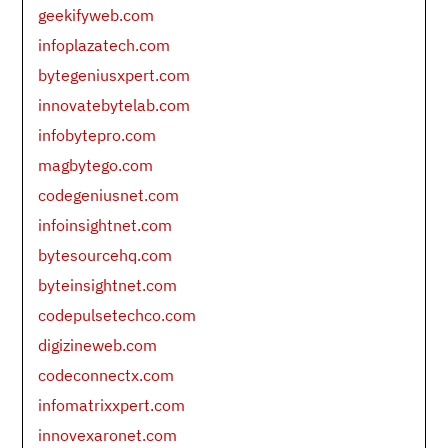
geekifyweb.com
infoplazatech.com
bytegeniusxpert.com
innovatebytelab.com
infobytepro.com
magbytego.com
codegeniusnet.com
infoinsightnet.com
bytesourcehq.com
byteinsightnet.com
codepulsetechco.com
digizineweb.com
codeconnectx.com
infomatrixxpert.com
innovexaronet.com