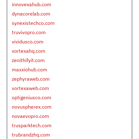
innovexahub.com
dynacorelab.com
synexistechco.com
truvivopro.com
vividusco.com
vortexahq.com
zenithifyit.com
maxxiohub.com
zephyraweb.com
vortexaweb.com
optigeniusco.com
novuspherex.com
novaevopro.com
trusparktech.com
trubrandzhq.com