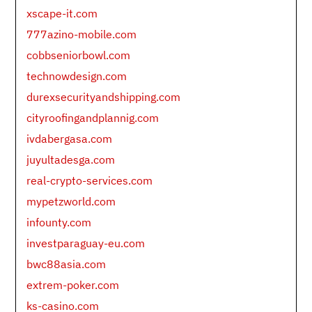
xscape-it.com
777azino-mobile.com
cobbseniorbowl.com
technowdesign.com
durexsecurityandshipping.com
cityroofingandplannig.com
ivdabergasa.com
juyultadesga.com
real-crypto-services.com
mypetzworld.com
infounty.com
investparaguay-eu.com
bwc88asia.com
extrem-poker.com
ks-casino.com