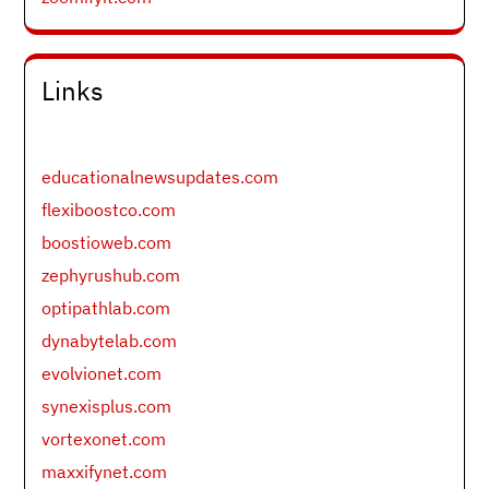
Links
educationalnewsupdates.com
flexiboostco.com
boostioweb.com
zephyrushub.com
optipathlab.com
dynabytelab.com
evolvionet.com
synexisplus.com
vortexonet.com
maxxifynet.com