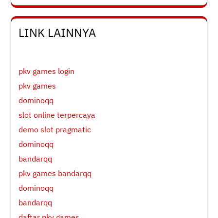
LINK LAINNYA
pkv games login
pkv games
dominoqq
slot online terpercaya
demo slot pragmatic
dominoqq
bandarqq
pkv games bandarqq
dominoqq
bandarqq
daftar pkv games