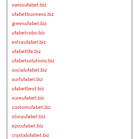
swissufabet.biz
ufabetbusiness.biz
greenufabet.biz
ufabetcolor.biz
extraufabet.biz
ufabetlife.biz
ufabetsolutions.biz
socialufabet.biz
surfufabet.biz
ufabetbest.biz
sureufabet.biz
customufabet.biz
storyufabet.biz
epicufabet.biz
crystalufabet.biz