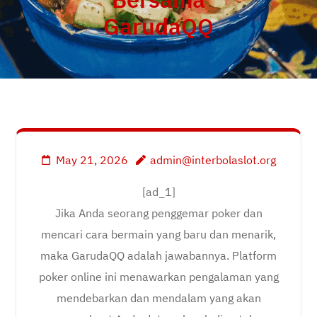
GarudaQQ
May 21, 2026
admin@interbolaslot.org
[ad_1]
Jika Anda seorang penggemar poker dan
mencari cara bermain yang baru dan menarik,
maka GarudaQQ adalah jawabannya. Platform
poker online ini menawarkan pengalaman yang
mendebarkan dan mendalam yang akan