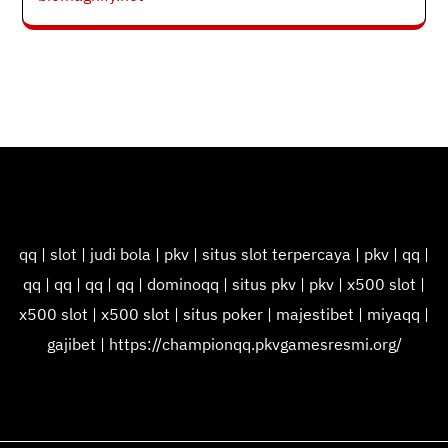
qq
|
slot
|
judi bola
|
pkv
|
situs slot terpercaya
|
pkv
|
qq
|
qq
|
qq
|
qq
|
qq
|
dominoqq
|
situs pkv
|
pkv
|
x500 slot
|
x500 slot
|
x500 slot
|
situs poker
|
majestibet
|
miyaqq
|
gajibet
|
https://championqq.pkvgamesresmi.org/