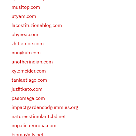
musitop.com
utyam.com
lacostituzioneblog.com
ohyeea.com
zhitiemoe.com
nungkub.com
anotherindian.com
xylemcider.com
taniaetiago.com
juzfitketo.com
pasomaga.com
impactgardencbdgummies.org
naturesstimulantcbd.net
nopalinaeuropa.com
biomagnify.net