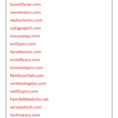
boostifynet.com
nexventpro.com
zephyrtechx.com
optigoxpert.com
novuswayz.com
actifypro.com
dynaboostx.com
instaflexco.com
innovistapro.com
flexiboostlab.com
vortexohqplus.com
swiftiopro.com
hamilelikbelirtisi.net
versalotech.com
techmaxco.com