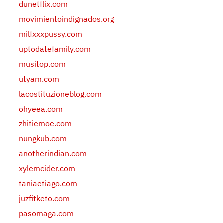
dunetflix.com
movimientoindignados.org
milfxxxpussy.com
uptodatefamily.com
musitop.com
utyam.com
lacostituzioneblog.com
ohyeea.com
zhitiemoe.com
nungkub.com
anotherindian.com
xylemcider.com
taniaetiago.com
juzfitketo.com
pasomaga.com