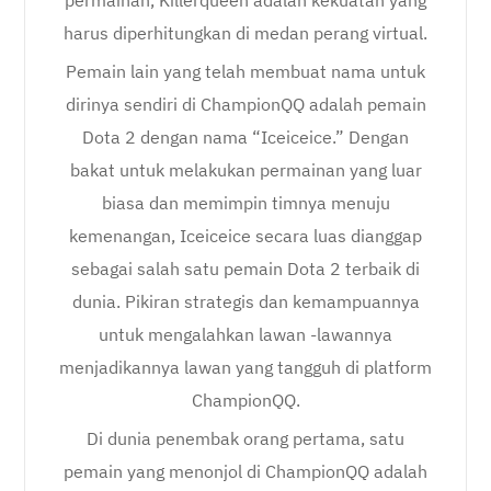
permainan, Killerqueen adalah kekuatan yang
harus diperhitungkan di medan perang virtual.
Pemain lain yang telah membuat nama untuk
dirinya sendiri di ChampionQQ adalah pemain
Dota 2 dengan nama “Iceiceice.” Dengan
bakat untuk melakukan permainan yang luar
biasa dan memimpin timnya menuju
kemenangan, Iceiceice secara luas dianggap
sebagai salah satu pemain Dota 2 terbaik di
dunia. Pikiran strategis dan kemampuannya
untuk mengalahkan lawan -lawannya
menjadikannya lawan yang tangguh di platform
ChampionQQ.
Di dunia penembak orang pertama, satu
pemain yang menonjol di ChampionQQ adalah