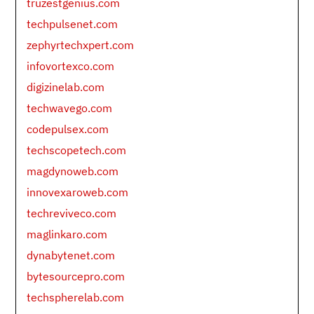
truzestgenius.com
techpulsenet.com
zephyrtechxpert.com
infovortexco.com
digizinelab.com
techwavego.com
codepulsex.com
techscopetech.com
magdynoweb.com
innovexaroweb.com
techreviveco.com
maglinkaro.com
dynabytenet.com
bytesourcepro.com
techspherelab.com