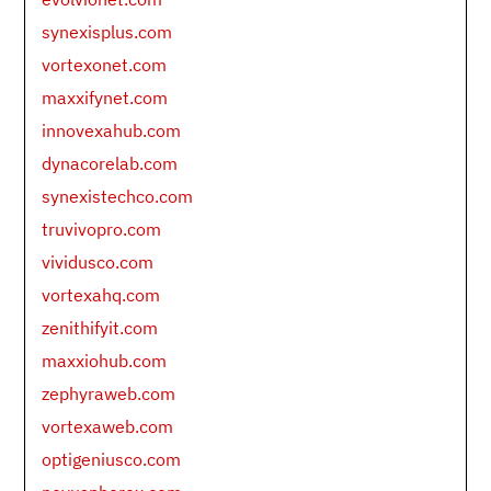
synexisplus.com
vortexonet.com
maxxifynet.com
innovexahub.com
dynacorelab.com
synexistechco.com
truvivopro.com
vividusco.com
vortexahq.com
zenithifyit.com
maxxiohub.com
zephyraweb.com
vortexaweb.com
optigeniusco.com