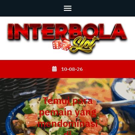
Skip
to
content
(Press
Enter)
10-08-26
Temui para
pemain yang
mendominasi
di