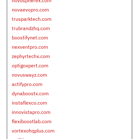
novuspherex.com
novaevopro.com
trusparktech.com
trubrandzhq.com
boostifynet.com
nexventpro.com
zephyrtechx.com
optigoxpert.com
novuswayz.com
actifypro.com
dynaboostx.com
instaflexco.com
innovistapro.com
flexiboostlab.com
vortexohqplus.com