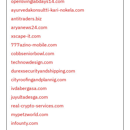
openlivinglabdays14.com
ayurvedakonsultti-kari-nokela.com
antitraders.biz
aryanews24.com
xscape-it.com
777azino-mobile.com
cobbseniorbowl.com
technowdesign.com
durexsecurityandshipping.com
cityroofingandplannig.com
ivdabergasa.com
juyultadesga.com
real-crypto-services.com
mypetzworld.com
infounty.com