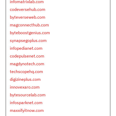
infomatrixlab.com
codeversehub.com
byteverseweb.com
magconnecthub.com
byteboostgenius.com
synapsegoplus.com
infopedianet.com
codepulsenet.com
magdynotech.com
techscopehq.com
digizineplus.com
innovexaro.com
bytesourcelab.com
infosparknet.com
maxxifyitnow.com