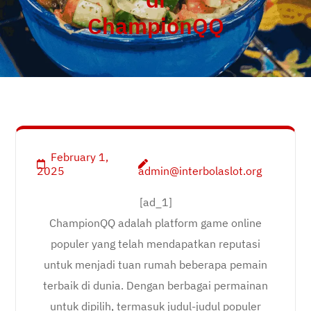
ChampionQQ
February 1,
2025
admin@interbolaslot.org
[ad_1]
ChampionQQ adalah platform game online
populer yang telah mendapatkan reputasi
untuk menjadi tuan rumah beberapa pemain
terbaik di dunia. Dengan berbagai permainan
untuk dipilih, termasuk judul-judul populer