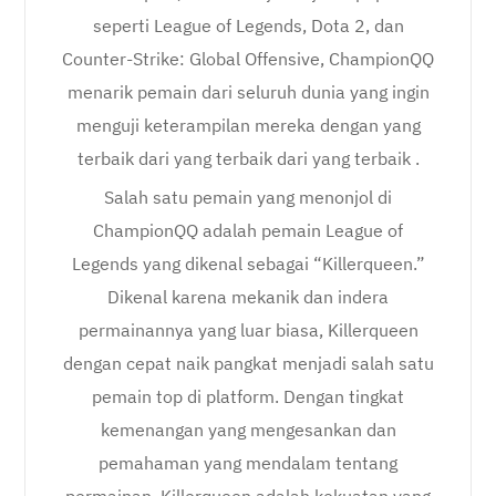
seperti League of Legends, Dota 2, dan
Counter-Strike: Global Offensive, ChampionQQ
menarik pemain dari seluruh dunia yang ingin
menguji keterampilan mereka dengan yang
terbaik dari yang terbaik dari yang terbaik .
Salah satu pemain yang menonjol di
ChampionQQ adalah pemain League of
Legends yang dikenal sebagai “Killerqueen.”
Dikenal karena mekanik dan indera
permainannya yang luar biasa, Killerqueen
dengan cepat naik pangkat menjadi salah satu
pemain top di platform. Dengan tingkat
kemenangan yang mengesankan dan
pemahaman yang mendalam tentang