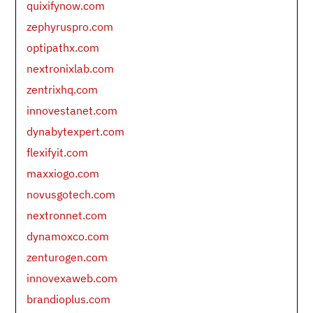
quixifynow.com
zephyruspro.com
optipathx.com
nextronixlab.com
zentrixhq.com
innovestanet.com
dynabytexpert.com
flexifyit.com
maxxiogo.com
novusgotech.com
nextronnet.com
dynamoxco.com
zenturogen.com
innovexaweb.com
brandioplus.com