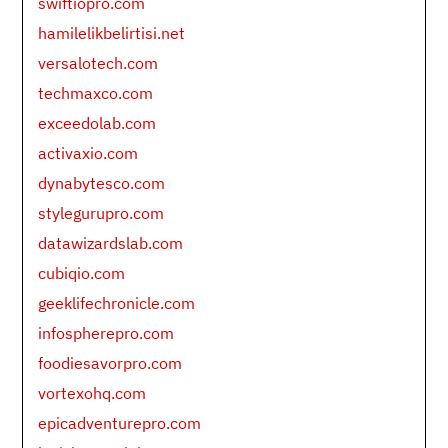
swiftiopro.com
hamilelikbelirtisi.net
versalotech.com
techmaxco.com
exceedolab.com
activaxio.com
dynabytesco.com
stylegurupro.com
datawizardslab.com
cubiqio.com
geeklifechronicle.com
infospherepro.com
foodiesavorpro.com
vortexohq.com
epicadventurepro.com