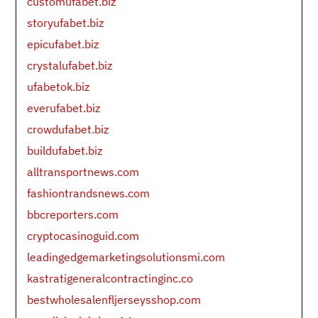
customufabet.biz
storyufabet.biz
epicufabet.biz
crystalufabet.biz
ufabetok.biz
everufabet.biz
crowdufabet.biz
buildufabet.biz
alltransportnews.com
fashiontrandsnews.com
bbcreporters.com
cryptocasinoguid.com
leadingedgemarketingsolutionsmi.com
kastratigeneralcontractinginc.co
bestwholesalenfljerseysshop.com