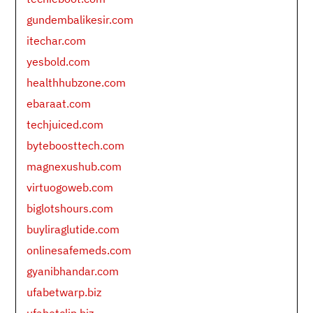
gundembalikesir.com
itechar.com
yesbold.com
healthhubzone.com
ebaraat.com
techjuiced.com
byteboosttech.com
magnexushub.com
virtuogoweb.com
biglotshours.com
buyliraglutide.com
onlinesafemeds.com
gyanibhandar.com
ufabetwarp.biz