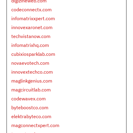
digizineweb.com
codeconnectx.com
infomatrixxpert.com
innovexaronet.com
techvistanow.com
infomatrixhq.com
cubixiosparklab.com
novaevotech.com
innovextechco.com
maglinkgenius.com
magcircuitlab.com
codewavex.com
byteboostco.com
elektrabyteco.com
magconnectxpert.com