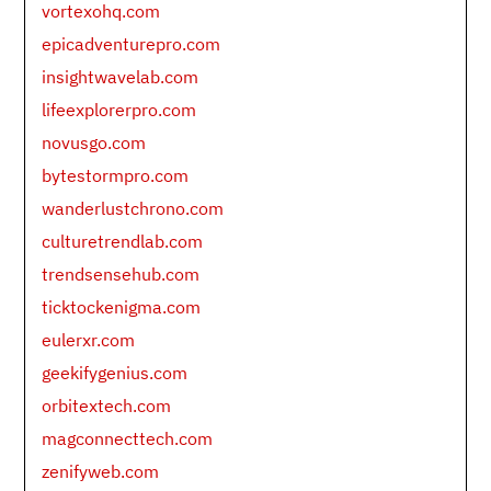
vortexohq.com
epicadventurepro.com
insightwavelab.com
lifeexplorerpro.com
novusgo.com
bytestormpro.com
wanderlustchrono.com
culturetrendlab.com
trendsensehub.com
ticktockenigma.com
eulerxr.com
geekifygenius.com
orbitextech.com
magconnecttech.com
zenifyweb.com