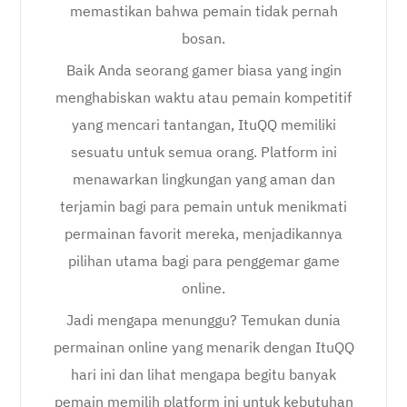
memastikan bahwa pemain tidak pernah
bosan.
Baik Anda seorang gamer biasa yang ingin
menghabiskan waktu atau pemain kompetitif
yang mencari tantangan, ItuQQ memiliki
sesuatu untuk semua orang. Platform ini
menawarkan lingkungan yang aman dan
terjamin bagi para pemain untuk menikmati
permainan favorit mereka, menjadikannya
pilihan utama bagi para penggemar game
online.
Jadi mengapa menunggu? Temukan dunia
permainan online yang menarik dengan ItuQQ
hari ini dan lihat mengapa begitu banyak
pemain memilih platform ini untuk kebutuhan