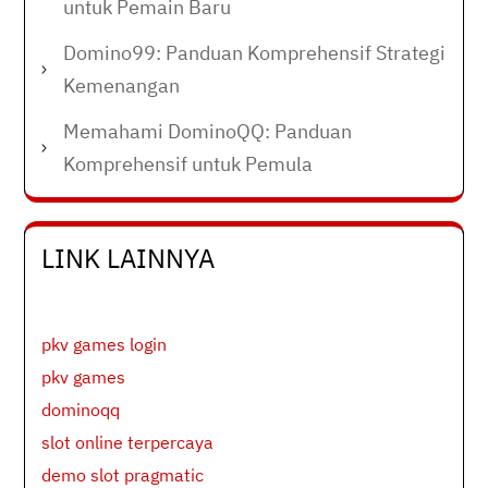
untuk Pemain Baru
Domino99: Panduan Komprehensif Strategi
Kemenangan
Memahami DominoQQ: Panduan
Komprehensif untuk Pemula
LINK LAINNYA
pkv games login
pkv games
dominoqq
slot online terpercaya
demo slot pragmatic