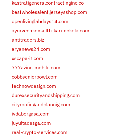
kastratigeneralcontractinginc.co
bestwholesalenfljerseysshop.com
openlivinglabdays14.com
ayurvedakonsultti-kari-nokela.com
antitraders.biz
aryanews24.com
xscape-it.com
777azino-mobile.com
cobbseniorbowl.com
technowdesign.com
durexsecurityandshipping.com
cityroofingandplannig.com
ivdabergasa.com
juyultadesga.com
real-crypto-services.com