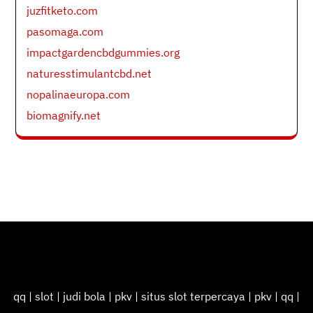
juzfitketo.com
pasomaga.com
impactgardencbdgummies.org
naturesstimulantcbd.net
nopalinaeuropa.com
biomagnify.net
qq
|
slot
|
judi bola
|
pkv
|
situs slot terpercaya
|
pkv
|
qq
|