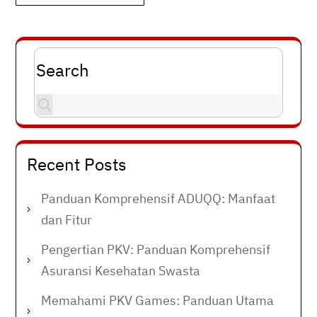
Search
Recent Posts
Panduan Komprehensif ADUQQ: Manfaat
dan Fitur
Pengertian PKV: Panduan Komprehensif
Asuransi Kesehatan Swasta
Memahami PKV Games: Panduan Utama