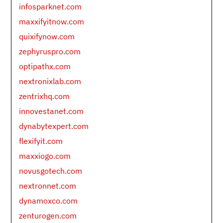
infosparknet.com
maxxifyitnow.com
quixifynow.com
zephyruspro.com
optipathx.com
nextronixlab.com
zentrixhq.com
innovestanet.com
dynabytexpert.com
flexifyit.com
maxxiogo.com
novusgotech.com
nextronnet.com
dynamoxco.com
zenturogen.com