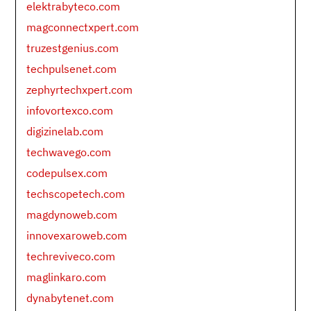
elektrabyteco.com
magconnectxpert.com
truzestgenius.com
techpulsenet.com
zephyrtechxpert.com
infovortexco.com
digizinelab.com
techwavego.com
codepulsex.com
techscopetech.com
magdynoweb.com
innovexaroweb.com
techreviveco.com
maglinkaro.com
dynabytenet.com