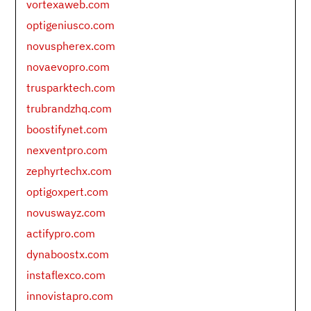
vortexaweb.com
optigeniusco.com
novuspherex.com
novaevopro.com
trusparktech.com
trubrandzhq.com
boostifynet.com
nexventpro.com
zephyrtechx.com
optigoxpert.com
novuswayz.com
actifypro.com
dynaboostx.com
instaflexco.com
innovistapro.com