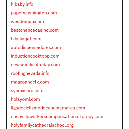
hibaby.info
paperwashington.com
weedemup.com
bestchancecasino.com
bilalliaqat.com
autodispensadores.com
inductioncooktopp.com
newsmedicaltoday.com
roofingnevada.info
magconnectx.com
synexispro.com
holayomi.com
ligadeciclismodecundinamarca.com
nashvilleworkerscompensationattorney.com
holyfamilycathedralschool.org