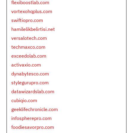
flexiboostlab.com
vortexohqplus.com
swiftiopro.com
hamilelikbelirtisi.net
versalotech.com
techmaxco.com
exceedolab.com
activaxio.com
dynabytesco.com
stylegurupro.com
datawizardslab.com
cubiqio.com
geeklifechronicle.com
infospherepro.com
foodiesavorpro.com