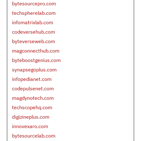
bytesourcepro.com
techspherelab.com
infomatrixlab.com
codeversehub.com
byteverseweb.com
magconnecthub.com
byteboostgenius.com
synapsegoplus.com
infopedianet.com
codepulsenet.com
magdynotech.com
techscopehq.com
digizineplus.com
innovexaro.com
bytesourcelab.com