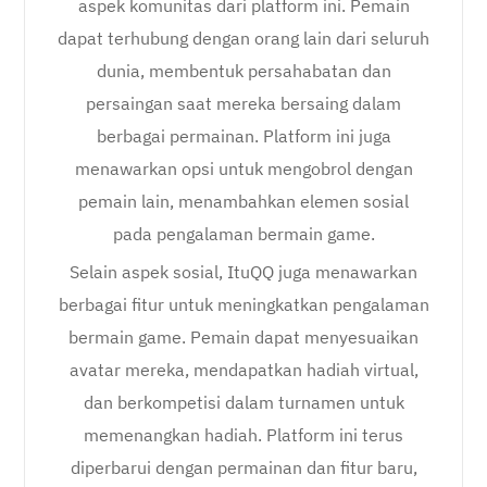
aspek komunitas dari platform ini. Pemain
dapat terhubung dengan orang lain dari seluruh
dunia, membentuk persahabatan dan
persaingan saat mereka bersaing dalam
berbagai permainan. Platform ini juga
menawarkan opsi untuk mengobrol dengan
pemain lain, menambahkan elemen sosial
pada pengalaman bermain game.
Selain aspek sosial, ItuQQ juga menawarkan
berbagai fitur untuk meningkatkan pengalaman
bermain game. Pemain dapat menyesuaikan
avatar mereka, mendapatkan hadiah virtual,
dan berkompetisi dalam turnamen untuk
memenangkan hadiah. Platform ini terus
diperbarui dengan permainan dan fitur baru,