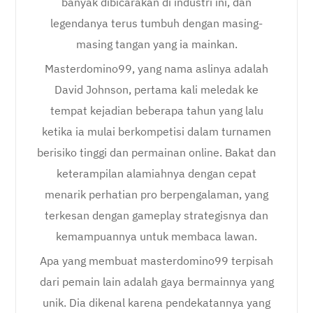
banyak dibicarakan di industri ini, dan
legendanya terus tumbuh dengan masing-
masing tangan yang ia mainkan.
Masterdomino99, yang nama aslinya adalah
David Johnson, pertama kali meledak ke
tempat kejadian beberapa tahun yang lalu
ketika ia mulai berkompetisi dalam turnamen
berisiko tinggi dan permainan online. Bakat dan
keterampilan alamiahnya dengan cepat
menarik perhatian pro berpengalaman, yang
terkesan dengan gameplay strategisnya dan
kemampuannya untuk membaca lawan.
Apa yang membuat masterdomino99 terpisah
dari pemain lain adalah gaya bermainnya yang
unik. Dia dikenal karena pendekatannya yang