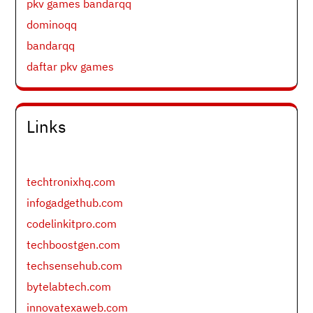
pkv games bandarqq
dominoqq
bandarqq
daftar pkv games
Links
techtronixhq.com
infogadgethub.com
codelinkitpro.com
techboostgen.com
techsensehub.com
bytelabtech.com
innovatexaweb.com