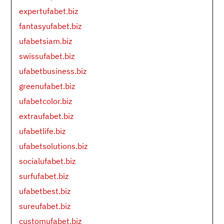
expertufabet.biz
fantasyufabet.biz
ufabetsiam.biz
swissufabet.biz
ufabetbusiness.biz
greenufabet.biz
ufabetcolor.biz
extraufabet.biz
ufabetlife.biz
ufabetsolutions.biz
socialufabet.biz
surfufabet.biz
ufabetbest.biz
sureufabet.biz
customufabet.biz