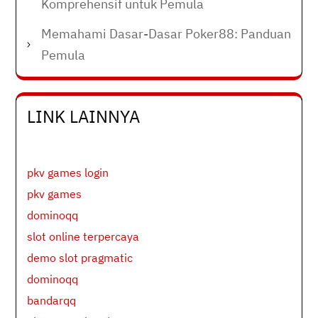
Komprehensif untuk Pemula
Memahami Dasar-Dasar Poker88: Panduan
Pemula
LINK LAINNYA
pkv games login
pkv games
dominoqq
slot online terpercaya
demo slot pragmatic
dominoqq
bandarqq