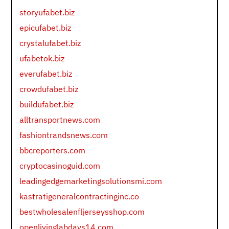
storyufabet.biz
epicufabet.biz
crystalufabet.biz
ufabetok.biz
everufabet.biz
crowdufabet.biz
buildufabet.biz
alltransportnews.com
fashiontrandsnews.com
bbcreporters.com
cryptocasinoguid.com
leadingedgemarketingsolutionsmi.com
kastratigeneralcontractinginc.co
bestwholesalenfljerseysshop.com
openlivinglabdays14.com