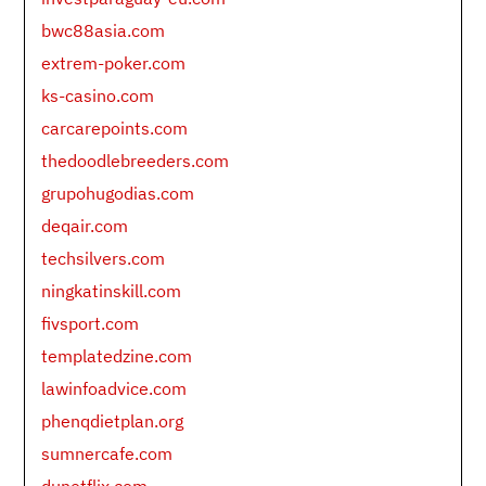
bwc88asia.com
extrem-poker.com
ks-casino.com
carcarepoints.com
thedoodlebreeders.com
grupohugodias.com
deqair.com
techsilvers.com
ningkatinskill.com
fivsport.com
templatedzine.com
lawinfoadvice.com
phenqdietplan.org
sumnercafe.com