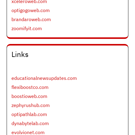
xceleroweb.com
optigogoweb.com
brandaroweb.com
zoomifyit.com
Links
educationalnewsupdates.com
flexiboostco.com
boostioweb.com
zephyrushub.com
optipathlab.com
dynabytelab.com
evolvionet.com