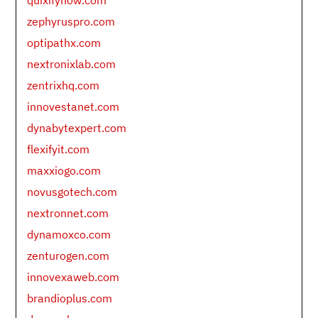
quixifynow.com
zephyruspro.com
optipathx.com
nextronixlab.com
zentrixhq.com
innovestanet.com
dynabytexpert.com
flexifyit.com
maxxiogo.com
novusgotech.com
nextronnet.com
dynamoxco.com
zenturogen.com
innovexaweb.com
brandioplus.com