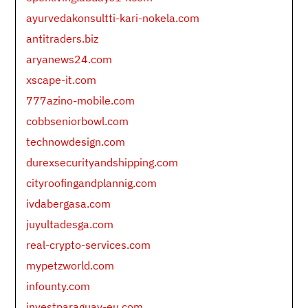
ayurvedakonsultti-kari-nokela.com
antitraders.biz
aryanews24.com
xscape-it.com
777azino-mobile.com
cobbseniorbowl.com
technowdesign.com
durexsecurityandshipping.com
cityroofingandplannig.com
ivdabergasa.com
juyultadesga.com
real-crypto-services.com
mypetzworld.com
infounty.com
investparaguay-eu.com