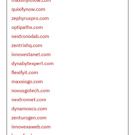
maxxifyitnow.com
quixifynow.com
zephyruspro.com
optipathx.com
nextronixlab.com
zentrixhq.com
innovestanet.com
dynabytexpert.com
flexifyit.com
maxxiogo.com
novusgotech.com
nextronnet.com
dynamoxco.com
zenturogen.com
innovexaweb.com