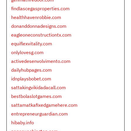
findlascegasproperties.com
healthhavenrobbie.com
donanddonnadesigns.com
eagleoneconstructiontx.com
equiflexvitality.com
onlylovesg.com
activedesenvolvimento.com
dailyhubpages.com
idnplaysbobet.com
sattakingvikidadacall.com
bestbolaslotgames.com
sattamatkafixedgamehere.com
entrepreneurguardian.com
hibaby.info