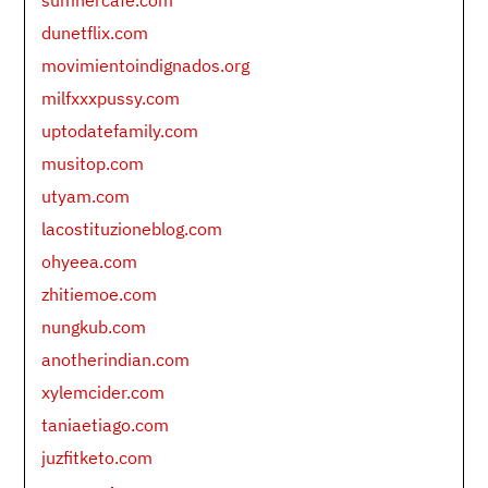
sumnercafe.com
dunetflix.com
movimientoindignados.org
milfxxxpussy.com
uptodatefamily.com
musitop.com
utyam.com
lacostituzioneblog.com
ohyeea.com
zhitiemoe.com
nungkub.com
anotherindian.com
xylemcider.com
taniaetiago.com
juzfitketo.com