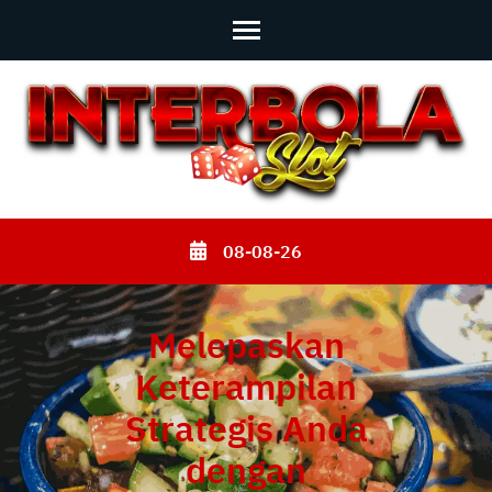
Skip
to
content
(Press
Enter)
08-08-26
Melepaskan
Keterampilan
Strategis Anda
dengan