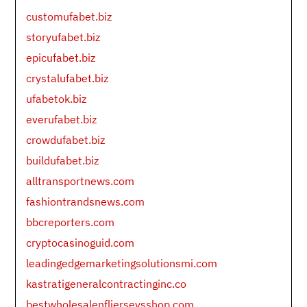
customufabet.biz
storyufabet.biz
epicufabet.biz
crystalufabet.biz
ufabetok.biz
everufabet.biz
crowdufabet.biz
buildufabet.biz
alltransportnews.com
fashiontrandsnews.com
bbcreporters.com
cryptocasinoguid.com
leadingedgemarketingsolutionsmi.com
kastratigeneralcontractinginc.co
bestwholesalenfljerseysshop.com