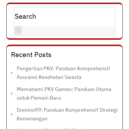
Search
Recent Posts
Pengertian PKV: Panduan Komprehensif
Asuransi Kesehatan Swasta
Memahami PKV Games: Panduan Utama
untuk Pemain Baru
Domino99: Panduan Komprehensif Strategi
Kemenangan