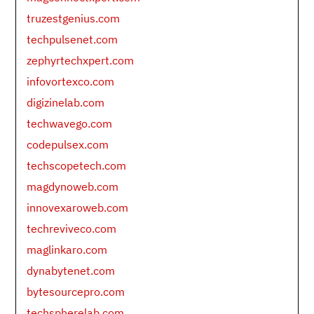
truzestgenius.com
techpulsenet.com
zephyrtechxpert.com
infovortexco.com
digizinelab.com
techwavego.com
codepulsex.com
techscopetech.com
magdynoweb.com
innovexaroweb.com
techreviveco.com
maglinkaro.com
dynabytenet.com
bytesourcepro.com
techspherelab.com