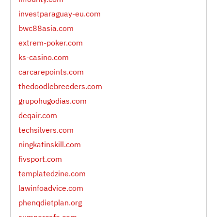
investparaguay-eu.com
bwc88asia.com
extrem-poker.com
ks-casino.com
carcarepoints.com
thedoodlebreeders.com
grupohugodias.com
deqair.com
techsilvers.com
ningkatinskill.com
fivsport.com
templatedzine.com
lawinfoadvice.com
phenqdietplan.org