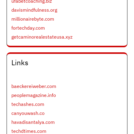
ufabetcoaching.biz
davismindfulness.org
millionairebyte.com
fortechday.com
getcaminorealestateusa.xyz
Links
baeckereiweber.com
peoplemagazine.info
techashes.com
canyouwash.co
havadisantalya.com
techdtimes.com