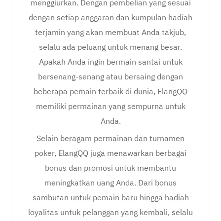
menggiurkan. Dengan pembelian yang sesuai
dengan setiap anggaran dan kumpulan hadiah
terjamin yang akan membuat Anda takjub,
selalu ada peluang untuk menang besar.
Apakah Anda ingin bermain santai untuk
bersenang-senang atau bersaing dengan
beberapa pemain terbaik di dunia, ElangQQ
memiliki permainan yang sempurna untuk
Anda.
Selain beragam permainan dan turnamen
poker, ElangQQ juga menawarkan berbagai
bonus dan promosi untuk membantu
meningkatkan uang Anda. Dari bonus
sambutan untuk pemain baru hingga hadiah
loyalitas untuk pelanggan yang kembali, selalu