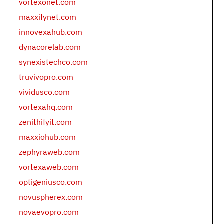
vortexonet.com
maxxifynet.com
innovexahub.com
dynacorelab.com
synexistechco.com
truvivopro.com
vividusco.com
vortexahq.com
zenithifyit.com
maxxiohub.com
zephyraweb.com
vortexaweb.com
optigeniusco.com
novuspherex.com
novaevopro.com