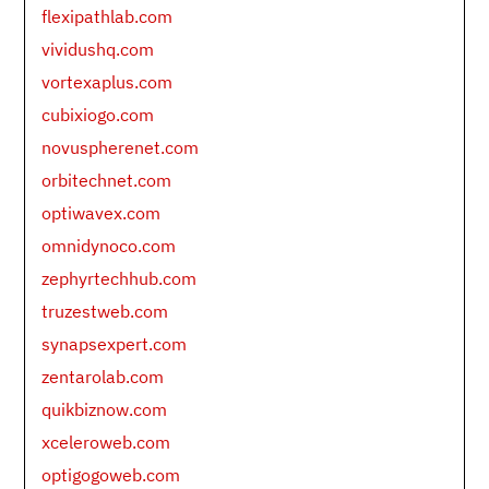
flexipathlab.com
vividushq.com
vortexaplus.com
cubixiogo.com
novuspherenet.com
orbitechnet.com
optiwavex.com
omnidynoco.com
zephyrtechhub.com
truzestweb.com
synapsexpert.com
zentarolab.com
quikbiznow.com
xceleroweb.com
optigogoweb.com