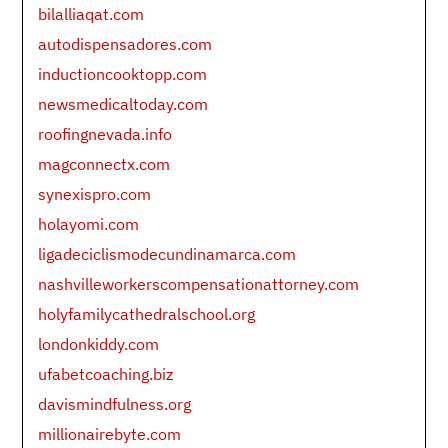
bilalliaqat.com
autodispensadores.com
inductioncooktopp.com
newsmedicaltoday.com
roofingnevada.info
magconnectx.com
synexispro.com
holayomi.com
ligadeciclismodecundinamarca.com
nashvilleworkerscompensationattorney.com
holyfamilycathedralschool.org
londonkiddy.com
ufabetcoaching.biz
davismindfulness.org
millionairebyte.com