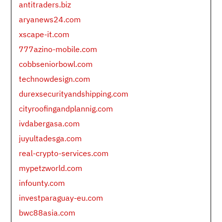
antitraders.biz
aryanews24.com
xscape-it.com
777azino-mobile.com
cobbseniorbowl.com
technowdesign.com
durexsecurityandshipping.com
cityroofingandplannig.com
ivdabergasa.com
juyultadesga.com
real-crypto-services.com
mypetzworld.com
infounty.com
investparaguay-eu.com
bwc88asia.com