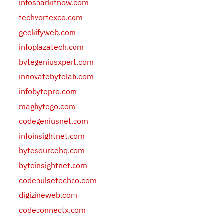
infosparkitnow.com
techvortexco.com
geekifyweb.com
infoplazatech.com
bytegeniusxpert.com
innovatebytelab.com
infobytepro.com
magbytego.com
codegeniusnet.com
infoinsightnet.com
bytesourcehq.com
byteinsightnet.com
codepulsetechco.com
digizineweb.com
codeconnectx.com