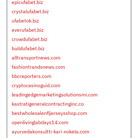
epicufabet.biz
crystalufabet.biz
ufabetok.biz
everufabet.biz
crowdufabet.biz
buildufabet.biz
alltransportnews.com
fashiontrandsnews.com
bbcreporters.com
cryptocasinoguid.com
leadingedgemarketingsolutionsmi.com
kastratigeneralcontractinginc.co
bestwholesalenfljerseysshop.com
openlivinglabdays14.com
ayurvedakonsultti-kari-nokela.com