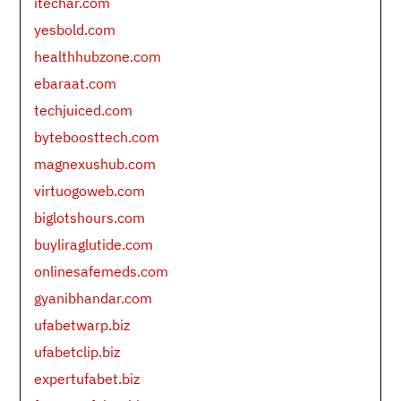
itechar.com
yesbold.com
healthhubzone.com
ebaraat.com
techjuiced.com
byteboosttech.com
magnexushub.com
virtuogoweb.com
biglotshours.com
buyliraglutide.com
onlinesafemeds.com
gyanibhandar.com
ufabetwarp.biz
ufabetclip.biz
expertufabet.biz