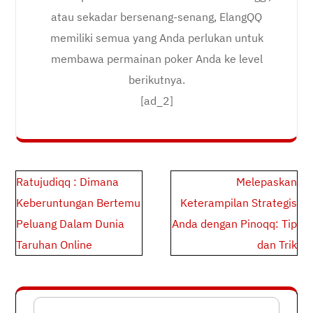
atau sekadar bersenang-senang, ElangQQ
memiliki semua yang Anda perlukan untuk
membawa permainan poker Anda ke level
berikutnya.
[ad_2]
Post
Ratujudiqq : Dimana
Melepaskan
navigation
Keberuntungan Bertemu
Keterampilan Strategis
Peluang Dalam Dunia
Anda dengan Pinoqq: Tip
Taruhan Online
dan Trik